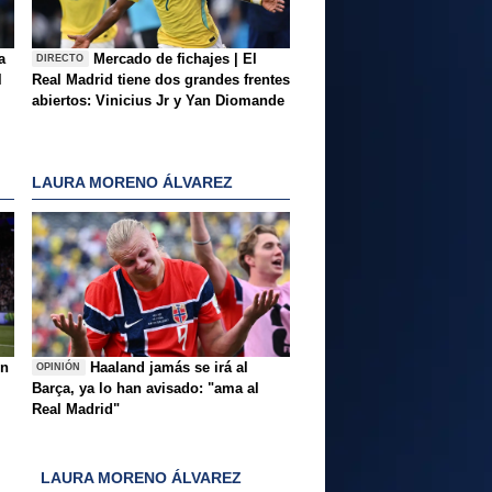
a
Mercado de fichajes | El
DIRECTO
l
Real Madrid tiene dos grandes frentes
abiertos: Vinicius Jr y Yan Diomande
LAURA MORENO ÁLVAREZ
ón
Haaland jamás se irá al
OPINIÓN
Barça, ya lo han avisado: "ama al
Real Madrid"
LAURA MORENO ÁLVAREZ