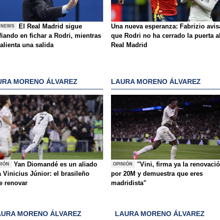
El Real Madrid sigue
Una nueva esperanza: Fabrizio avis
 NEWS
iando en fichar a Rodri, mientras
que Rodri no ha cerrado la puerta a
alienta una salida
Real Madrid
URA MORENO ÁLVAREZ
LAURA MORENO ÁLVAREZ
Yan Diomandé es un aliado
"Vini, firma ya la renovaci
NIÓN
OPINIÓN
 Vinicius Júnior: el brasileño
por 20M y demuestra que eres
e renovar
madridista"
AURA MORENO ÁLVAREZ
LAURA MORENO ÁLVAREZ