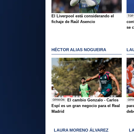
El Liverpool está considerando el
TOP
fichaje de Raúl Asencio
conf
se c
HÉCTOR ALIAS NOGUEIRA
LA
El cambio Gonzalo - Carlos
OPINIÓN
OPI
Espí es un gran negocio para el Real
para
Madrid
deb
LAURA MORENO ÁLVAREZ
L