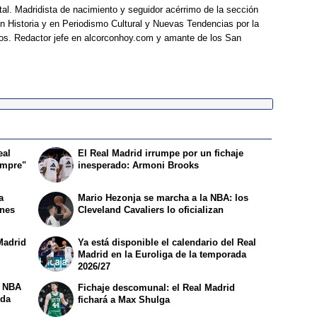
al. Madridista de nacimiento y seguidor acérrimo de la sección
 Historia y en Periodismo Cultural y Nuevas Tendencias por la
os. Redactor jefe en alcorconhoy.com y amante de los San
eal
El Real Madrid irrumpe por un fichaje
empre"
inesperado: Armoni Brooks
a
Mario Hezonja se marcha a la NBA: los
ones
Cleveland Cavaliers lo oficializan
Madrid
Ya está disponible el calendario del Real
Madrid en la Euroliga de la temporada
2026/27
a NBA
Fichaje descomunal: el Real Madrid
ida
fichará a Max Shulga