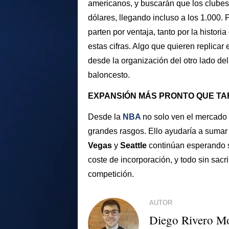
americanos, y buscarán que los clubes 
dólares, llegando incluso a los 1.000. 
parten por ventaja, tanto por la histor
estas cifras. Algo que quieren replicar
desde la organización del otro lado de
baloncesto.
EXPANSIÓN MÁS PRONTO QUE T
Desde la
NBA
no solo ven el mercado
grandes rasgos. Ello ayudaría a sumar
Vegas
y
Seattle
continúan esperando s
coste de incorporación, y todo sin sacrif
competición.
AUTOR
Diego Rivero M