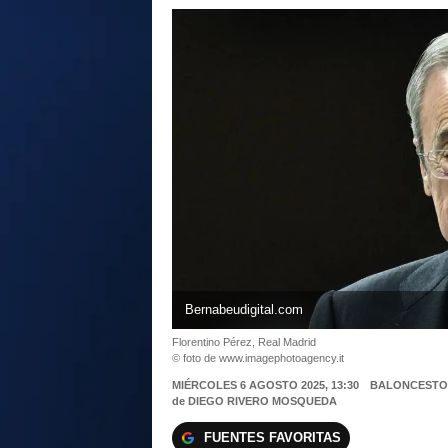
Bernabeudigital.com
Florentino Pérez, Real Madrid
© foto de www.imagephotoagency.it
MIÉRCOLES 6 AGOSTO 2025, 13:30
BALONCESTO
de
DIEGO RIVERO MOSQUEDA
FUENTES FAVORITAS