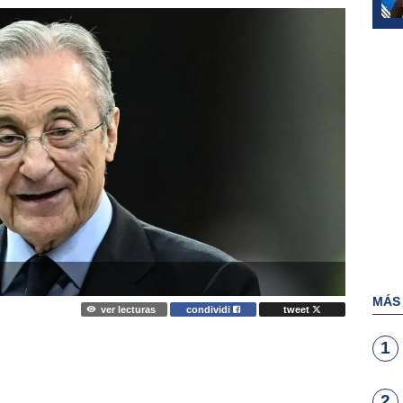
MÁS
ver lecturas
condividi
tweet
1
2