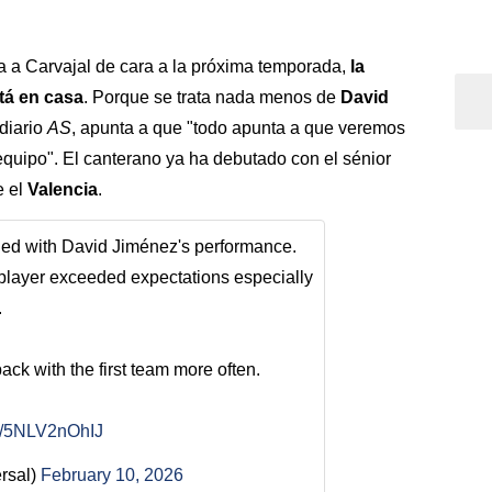
a a Carvajal de cara a la próxima temporada,
la
stá en casa
. Porque se trata nada menos de
David
 diario
AS
, apunta a que "todo apunta a que veremos
equipo". El canterano ya ha debutado con el sénior
e el
Valencia
.
fied with David Jiménez's performance.
 player exceeded expectations especially
.
back with the first team more often.
om/5NLV2nOhIJ
rsal)
February 10, 2026