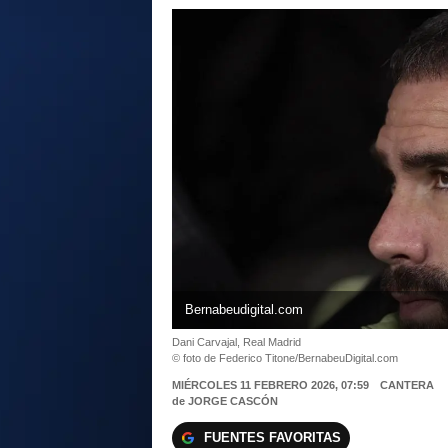
Bernabeudigital.com
Dani Carvajal, Real Madrid
© foto de Federico Titone/BernabeuDigital.com
MIÉRCOLES 11 FEBRERO 2026, 07:59
CANTERA
de
JORGE CASCÓN
FUENTES FAVORITAS