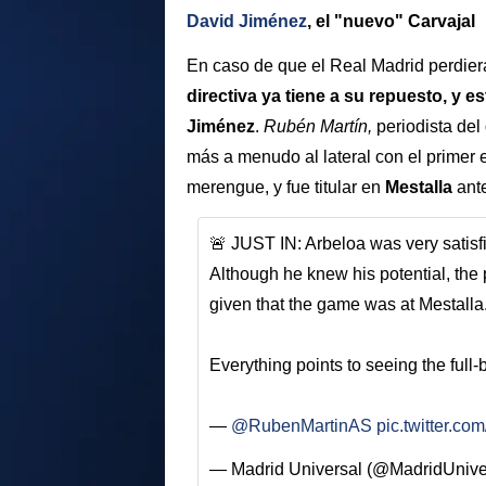
David Jiménez
, el "nuevo" Carvajal
En caso de que el Real Madrid perdier
directiva ya tiene a su repuesto, y e
Jiménez
.
Rubén Martín,
periodista del
más a menudo al lateral con el primer 
merengue, y fue titular en
Mestalla
ant
🚨 JUST IN: Arbeloa was very satis
Although he knew his potential, the
given that the game was at Mestalla
Everything points to seeing the full-
—
@RubenMartinAS
pic.twitter.c
— Madrid Universal (@MadridUnive