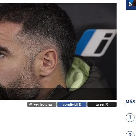
MÁS
ver lecturas
condividi
tweet
1
2