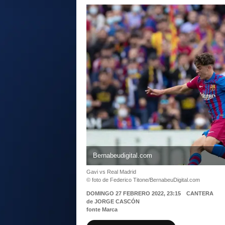
Bernabeudigital.com
Gavi vs Real Madrid
© foto de Federico Titone/BernabeuDigital.com
DOMINGO 27 FEBRERO 2022, 23:15
CANTERA
de
JORGE CASCÓN
fonte Marca