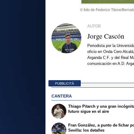
© foto de Federico Titone/Berna
AUTOR
Jorge Cascón
Periodista por la Universi
oficio en Onda Cero Alcalá
Arganda C.F. y del Real Ma
comunicación en A.D. Arg
PUBBLICITÀ
CANTERA
Thiago Pitarch y una gran incógnit
futuro sigue en el aire
Fran González, a punto de fichar po
Sevilla: los detalles