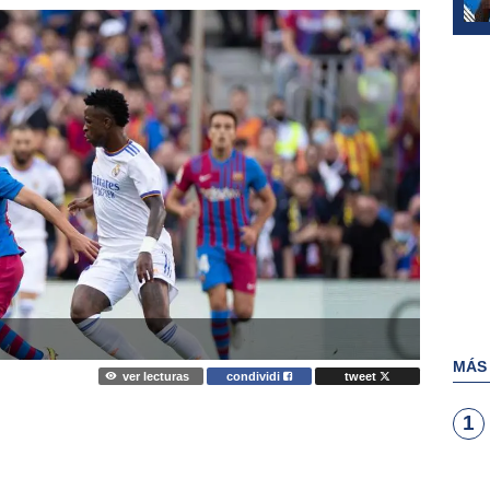
MÁS
ver lecturas
condividi
tweet
1