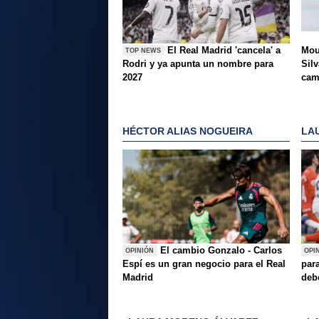
El Real Madrid 'cancela' a
Mou
TOP NEWS
Rodri y ya apunta un nombre para
Silv
2027
ca
HÉCTOR ALIAS NOGUEIRA
LA
El cambio Gonzalo - Carlos
OPINIÓN
OPI
Espí es un gran negocio para el Real
para
Madrid
deb