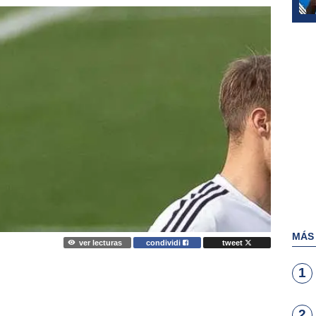
MÁS
ver lecturas
condividi
tweet
1
2