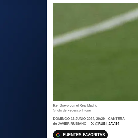
Iker Bravo con el Real Madrid
© foto de Federico Titone
DOMINGO 16 JUNIO 2024, 20:29
CANTERA
de
JAVIER RUBIANO
@RUBI_JAVI14
FUENTES FAVORITAS