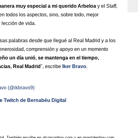
manera muy especial a mi querido Arbeloa
y el Staff,
en todos los aspectos, sino, sobre todo, mejor
 lección de vida.
osas palabras desde que llegué al Real Madrid y a los
generosidad, comprensión y apoyo en un momento
eño un día unió, se mantenga en el tiempo,
cias, Real Madrid
", escribe
Iker Bravo
.
ravo (@ikbravo9)
de Twitch de Bernabéu Digital
tal. También escribe en alcorconhoy.com y en mostoleshoy.com.