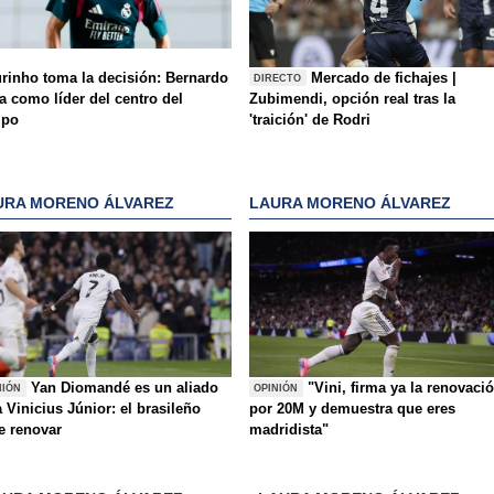
rinho toma la decisión: Bernardo
Mercado de fichajes |
DIRECTO
a como líder del centro del
Zubimendi, opción real tras la
mpo
'traición' de Rodri
URA MORENO ÁLVAREZ
LAURA MORENO ÁLVAREZ
Yan Diomandé es un aliado
"Vini, firma ya la renovaci
NIÓN
OPINIÓN
 Vinicius Júnior: el brasileño
por 20M y demuestra que eres
e renovar
madridista"