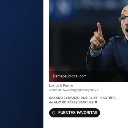
Bernabeudigital.com
Luis de la Fuente
© foto de www.imagephotoagency.it
SÁBADO 21 MARZO 2026, 13:36
CANTERA
de
ÁLVARO PÉREZ SÁNCHEZ
FUENTES FAVORITAS