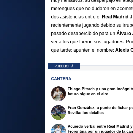
muy llamativos, su desparpajo en ataq
merengues que no dudaron en acometer
dos asistencias entre el
Real Madrid J
recientemente jugando debido su irrupc
pasado desapercibido para un
Álvaro
ver a los que fueron sus jugadores. P
que tarde; apunten el nombre:
Alexis C
PUBBLICITÀ
CANTERA
Thiago Pitarch y una gran incógnit
futuro sigue en el aire
Fran González, a punto de fichar po
Sevilla: los detalles
Acuerdo verbal entre Real Madrid y
Fiorentina por un jugador de la can