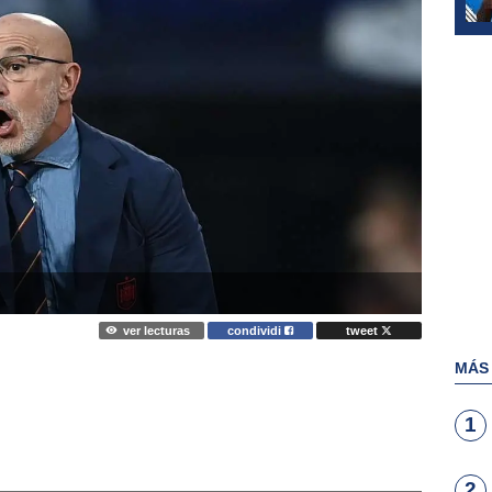
ver lecturas
condividi
tweet
MÁS
1
2