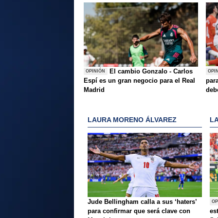
El cambio Gonzalo - Carlos
OPINIÓN
OPI
Espí es un gran negocio para el Real
para
Madrid
deb
LAURA MORENO ÁLVAREZ
L
Jude Bellingham calla a sus ‘haters’
OP
para confirmar que será clave con
es