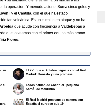
ue y su habilidad ofensiva llamaron mucho a los
 la operación. Y menudo acierto. Suma cinco goles y
uvenil
y el
Castilla
, con el que ha estado
ión tan volcánica. Es un cuchillo en ataque y no ha
 Arbeloa
que acude con frecuencia a
Valdebebas
a
uede que lo veamos con el primer equipo más pronto
iria Flores
.
a: su
El 2x1 que el Arbeloa negocia con el Real
Madrid: Gonzalo y una promesa
r el
Todos hablan de Cherif, el "pequeño
Kanté" de Mourinho
El Real Madrid presume de cantera con
tera
España el europeo sub-19