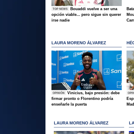
Bouaddi vuelve a ser una
Bat
TOP NEWS
opción viable... pero sigue sin querer
Mou
irse nadie
Cam
LAURA MORENO ÁLVAREZ
HÉ
Vinicius, bajo presión: debe
OPINIÓN
OPI
firmar pronto o Florentino podría
Esp
enseñarle la puerta
Mad
LAURA MORENO ÁLVAREZ
L