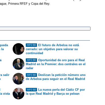
eague, Primera RFEF y Copa del Rey.
 queda
El futuro de Arbeloa no está
INFO BD
 la
cerrado: un objetivo para valorar su
continuidad
a
Oportunidad de oro para el Real
INFO BD
Madrid en la Premier: dos centrales en el
radar
a salir
Deslizan la petición número uno
INFO BD
o
de Arbeloa para seguir en el Real Madrid
l
La nueva perla del Cádiz CF por
INFO BD
la vista
la que Real Madrid y Barça se pelean