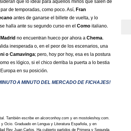
ideran que lo ideal para aquellos mirlos que salen de
 par de temporadas, como poco. Así,
Fran
ecano
antes de ganarse el billete de vuelta, y lo
se halla ante su segundo curso en el
Como
italiano.
 Madrid
no encuentran hueco por ahora a
Chema
.
ida inesperada o, en el peor de los escenarios, una
ni o Camavinga
; pero, hoy por hoy, esa es la postura
mo es lógico, si el chico derriba la puerta a lo bestia
 Europa en su posición.
 MINUTO A MINUTO DEL MERCADO DE FICHAJES!
tal. También escribe en alcorconhoy.com y en mostoleshoy.com.
 y Ocio. Graduado en Lengua y Literatura Española, y en
idad Rey Juan Carlos. Ha cubierto partidos de Primera y Segunda