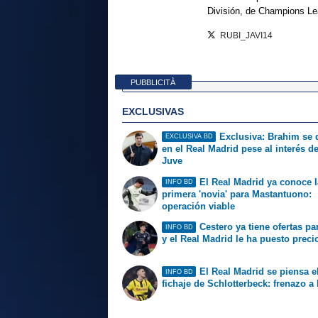
División, de Champions L
RUBI_JAVI14
PUBBLICITÀ
EXCLUSIVAS
Exclusiva: Brahim se
EXCLUSIVA BD
en el Real Madrid pese al interés de
Juve
El Real Madrid ya conoce l
INFO BD
primera 'novia' para Mastantuono:
operación viable
Cestero ya tiene ofertas par
INFO BD
y el Real Madrid le ha puesto preci
El Real Madrid se piensa e
INFO BD
fichaje de Schlotterbeck: frenazo a 