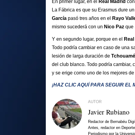
En primer lugar, en el
Real Madrid
cons
La Fábrica es que su Erasmus dure un
García
pasó tres años en el
Rayo Vall
mismo sucederá con un
Nico Paz
que 
Y en segundo lugar, porque en el
Real
Todo podría cambiar en caso de una sal
lesión de larga duración de
Tchouamé
del club blanco. Todo podría cambiar, co
y se erige como uno de los mejores de
¡HAZ CLIC AQUÍ PARA SEGUIR EL
AUTOR
Javier Rubiano
Redactor de Bernabéu Digi
Antes, redactor en Deporte
Periodismo por la Univers