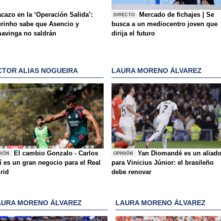
acazo en la ‘Operación Salida’:
Mercado de fichajes | Se
DIRECTO
rinho sabe que Asencio y
busca a un mediocentro joven que
avinga no saldrán
dirija el futuro
CTOR ALIAS NOGUEIRA
LAURA MORENO ÁLVAREZ
El cambio Gonzalo - Carlos
Yan Diomandé es un aliad
NIÓN
OPINIÓN
í es un gran negocio para el Real
para Vinicius Júnior: el brasileño
rid
debe renovar
AURA MORENO ÁLVAREZ
LAURA MORENO ÁLVAREZ