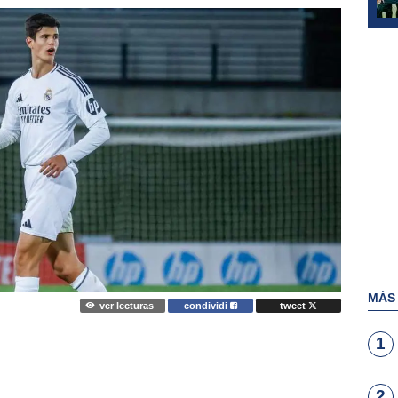
MÁS
ver lecturas
condividi
tweet
1
2