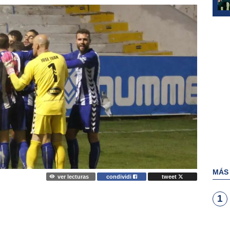
MÁS
ver lecturas
condividi
tweet
1