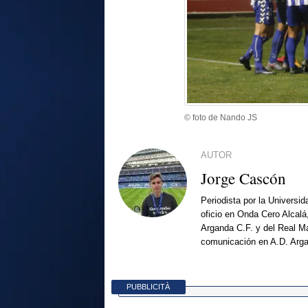
© foto de Nando JS
AUTOR
Jorge Cascón
Periodista por la Universi
oficio en Onda Cero Alcalá
Arganda C.F. y del Real Ma
comunicación en A.D. Arg
PUBBLICITÀ