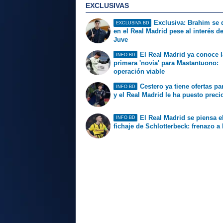
EXCLUSIVAS
Exclusiva: Brahim se
EXCLUSIVA BD
en el Real Madrid pese al interés de
Juve
El Real Madrid ya conoce l
INFO BD
primera 'novia' para Mastantuono:
operación viable
Cestero ya tiene ofertas par
INFO BD
y el Real Madrid le ha puesto preci
El Real Madrid se piensa e
INFO BD
fichaje de Schlotterbeck: frenazo a 