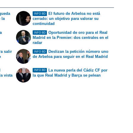
 queda
El futuro de Arbeloa no está
INFO BD
 la
cerrado: un objetivo para valorar su
continuidad
a
Oportunidad de oro para el Real
INFO BD
Madrid en la Premier: dos centrales en el
radar
a salir
Deslizan la petición número uno
INFO BD
o
de Arbeloa para seguir en el Real Madrid
l
La nueva perla del Cádiz CF por
INFO BD
la vista
la que Real Madrid y Barça se pelean