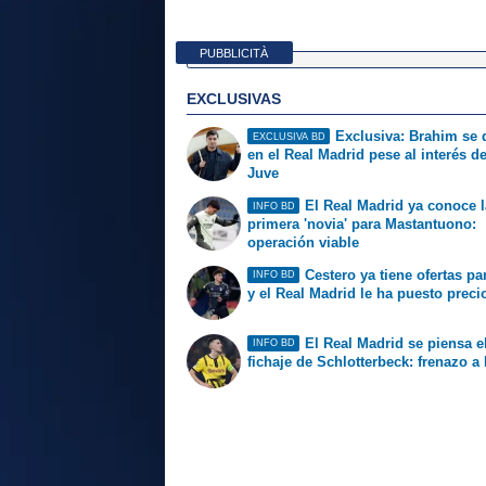
PUBBLICITÀ
EXCLUSIVAS
Exclusiva: Brahim se
EXCLUSIVA BD
en el Real Madrid pese al interés de
Juve
El Real Madrid ya conoce l
INFO BD
primera 'novia' para Mastantuono:
operación viable
Cestero ya tiene ofertas par
INFO BD
y el Real Madrid le ha puesto preci
El Real Madrid se piensa e
INFO BD
fichaje de Schlotterbeck: frenazo a 