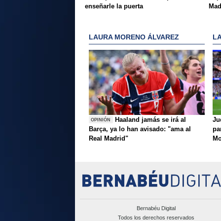
enseñarle la puerta
Mad
LAURA MORENO ÁLVAREZ
L
Haaland jamás se irá al
Ju
OPINIÓN
Barça, ya lo han avisado: "ama al
pa
Real Madrid"
Mo
Bernabéu Digital
Todos los derechos reservados