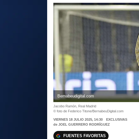
Bernabeudigital.com
Jacobo Ramón, Real Madrid
© foto de Federico Titone/BernabeuDigital.com
VIERNES 18 JULIO 2025, 14:30
EXCLUSIVAS
de
JOEL GUERRERO RODRÍGUEZ
FUENTES FAVORITAS