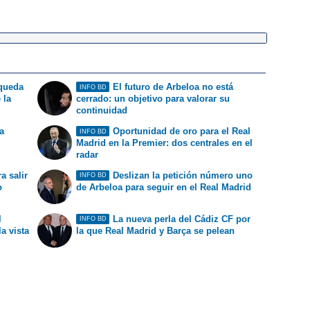
 queda
El futuro de Arbeloa no está
INFO BD
 la
cerrado: un objetivo para valorar su
continuidad
a
Oportunidad de oro para el Real
INFO BD
Madrid en la Premier: dos centrales en el
radar
a salir
Deslizan la petición número uno
INFO BD
o
de Arbeloa para seguir en el Real Madrid
l
La nueva perla del Cádiz CF por
INFO BD
la vista
la que Real Madrid y Barça se pelean