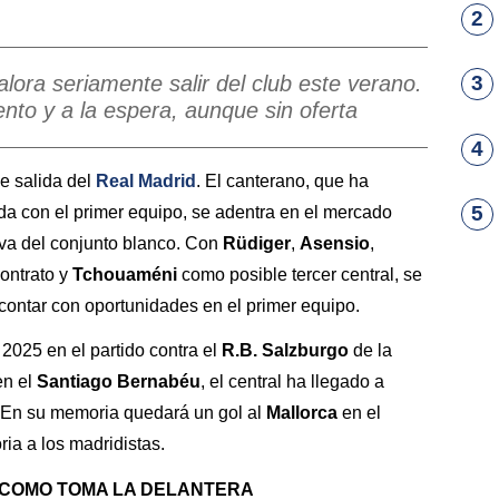
2
lora seriamente salir del club este verano.
3
to y a la espera, aunque sin oferta
4
e salida del
Real Madrid
. El canterano, que ha
5
da con el primer equipo, se adentra en el mercado
va del conjunto blanco. Con
Rüdiger
,
Asensio
,
ontrato y
Tchouaméni
como posible tercer central, se
ontar con oportunidades en el primer equipo.
2025 en el partido contra el
R.B. Salzburgo
de la
en el
Santiago Bernabéu
, el central ha llegado a
 En su memoria quedará un gol al
Mallorca
en el
ria a los madridistas.
 COMO TOMA LA DELANTERA