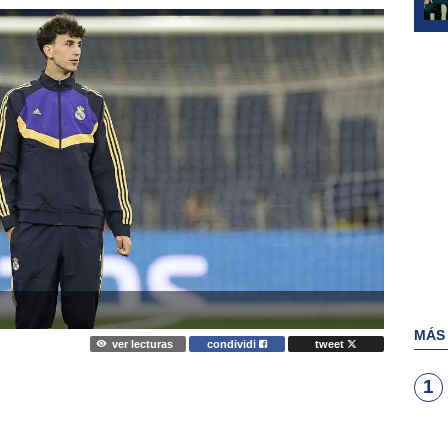
MÁS
ver lecturas
condividi
tweet
1