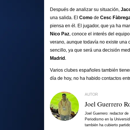
Después de analizar su situación,
Jac
una salida. El
Como
de
Cesc Fàbreg
piensa en él. El jugador, que ya ha man
Nico Paz
, conoce el interés del equipo
verano, aunque todavía no existe una o
sencillo, ya que será una decisión med
Madrid
.
Varios clubes españoles también tien
día de hoy, no ha habido contactos entre
AUTOR
Joel Guerrero R
Joel Guerrero: redactor de
Periodismo en la Universi
también ha cubierto partid