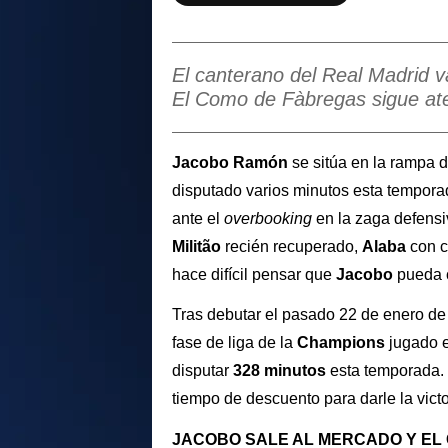
El canterano del Real Madrid va
El Como de Fàbregas sigue aten
Jacobo Ramón
se sitúa en la rampa d
disputado varios minutos esta tempora
ante el
overbooking
en la zaga defensi
Militão
recién recuperado,
Alaba
con c
hace difícil pensar que
Jacobo
pueda c
Tras debutar el pasado 22 de enero de 
fase de liga de
la
Champions
jugado 
disputar
328 minutos
esta temporada.
tiempo de descuento para darle la victo
JACOBO SALE AL MERCADO Y EL