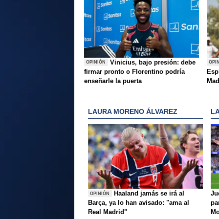
Vinicius, bajo presión: debe
OPINIÓN
OPI
firmar pronto o Florentino podría
Esp
enseñarle la puerta
Mad
LAURA MORENO ÁLVAREZ
L
Haaland jamás se irá al
Ju
OPINIÓN
Barça, ya lo han avisado: "ama al
pa
Real Madrid"
Mo