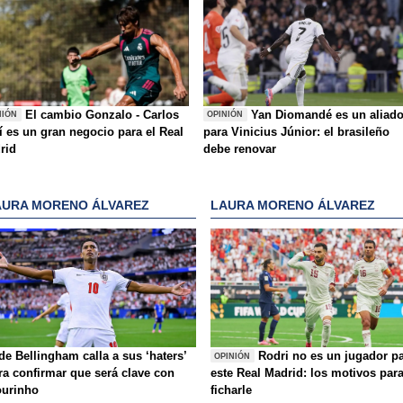
El cambio Gonzalo - Carlos
Yan Diomandé es un aliad
NIÓN
OPINIÓN
í es un gran negocio para el Real
para Vinicius Júnior: el brasileño
rid
debe renovar
AURA MORENO ÁLVAREZ
LAURA MORENO ÁLVAREZ
de Bellingham calla a sus ‘haters’
Rodri no es un jugador p
OPINIÓN
ra confirmar que será clave con
este Real Madrid: los motivos par
urinho
ficharle