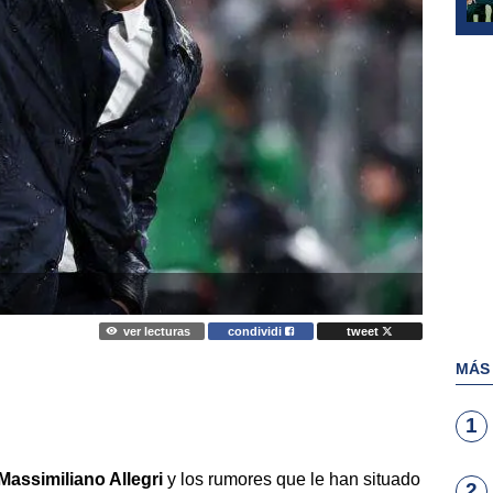
ver lecturas
condividi
tweet
MÁS
1
Massimiliano Allegri
y los rumores que le han situado
2