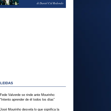
NOTAS DEL FERENCVAROS
di Daniel Cid Redondo
1-2 REAL MADRID
 LEIDAS
Fede Valverde se rinde ante Mourinho:
“Intento aprender de él todos los días”
José Mourinho desvela lo que significa la