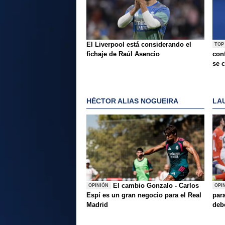
El Liverpool está considerando el
TOP
fichaje de Raúl Asencio
conf
se c
HÉCTOR ALIAS NOGUEIRA
LA
El cambio Gonzalo - Carlos
OPINIÓN
OPI
Espí es un gran negocio para el Real
para
Madrid
deb