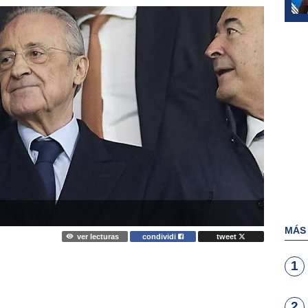
MÁS
ver lecturas
condividi
tweet
1
2