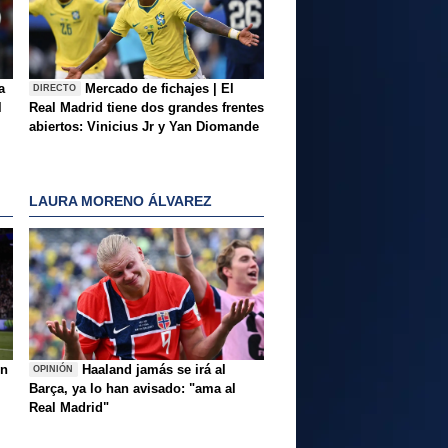
a
Mercado de fichajes | El
DIRECTO
l
Real Madrid tiene dos grandes frentes
abiertos: Vinicius Jr y Yan Diomande
LAURA MORENO ÁLVAREZ
ón
Haaland jamás se irá al
OPINIÓN
Barça, ya lo han avisado: "ama al
Real Madrid"