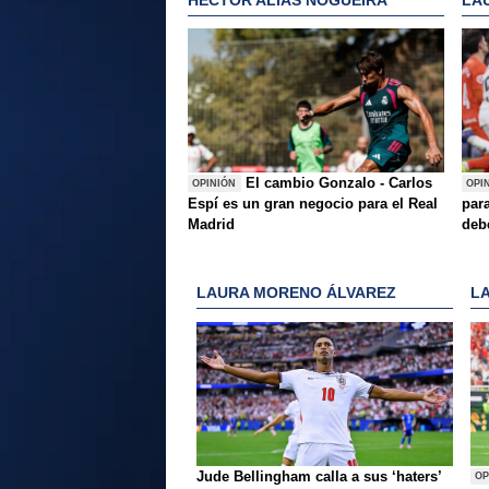
El cambio Gonzalo - Carlos
OPINIÓN
OPI
Espí es un gran negocio para el Real
para
Madrid
deb
LAURA MORENO ÁLVAREZ
L
Jude Bellingham calla a sus ‘haters’
OP