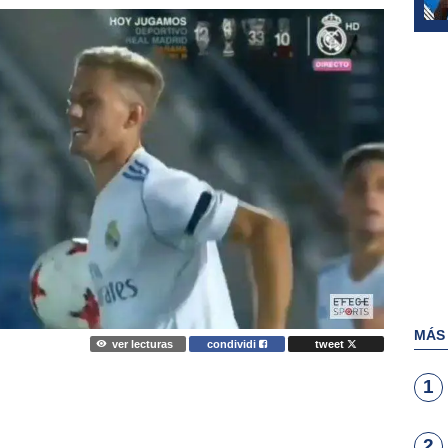
MÁS
ver lecturas
condividi
tweet
1
2