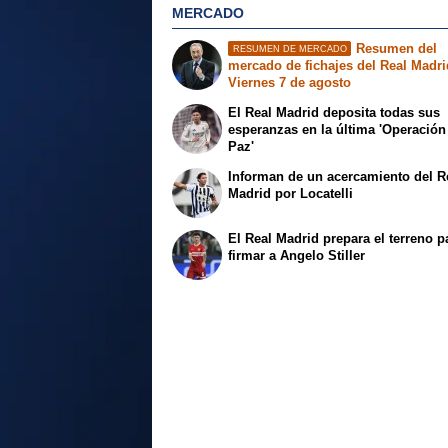
MERCADO
Resumen del
RESUMEN DE MERCADO
mercado de fichajes del Real Madri
Viernes 7 de agosto
El Real Madrid deposita todas sus
esperanzas en la última 'Operación
Paz'
Informan de un acercamiento del R
Madrid por Locatelli
El Real Madrid prepara el terreno p
firmar a Angelo Stiller