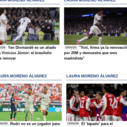
Yan Diomandé es un aliado
"Vini, firma ya la renovaci
NIÓN
OPINIÓN
 Vinicius Júnior: el brasileño
por 20M y demuestra que eres
e renovar
madridista"
AURA MORENO ÁLVAREZ
LAURA MORENO ÁLVAREZ
Rodri no es un jugador para
El 'tapado' para el
INIÓN
OPINIÓN