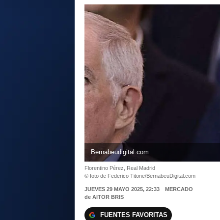
Bernabeudigital.com
Florentino Pérez, Real Madrid
© foto de Federico Titone/BernabeuDigital.com
JUEVES 29 MAYO 2025, 22:33
MERCADO
de
AITOR BRIS
FUENTES FAVORITAS