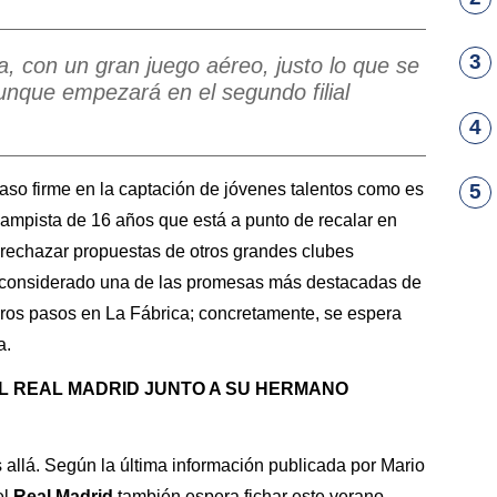
3
a, con un gran juego aéreo, justo lo que se
unque empezará en el segundo filial
4
aso firme en la captación de jóvenes talentos como es
5
campista de 16 años que está a punto de recalar en
s rechazar propuestas de otros grandes clubes
í, considerado una de las promesas más destacadas de
eros pasos en La Fábrica; concretamente, se espera
a.
 REAL MADRID JUNTO A SU HERMANO
s allá. Según la última información publicada por Mario
el
Real Madrid
también espera fichar este verano