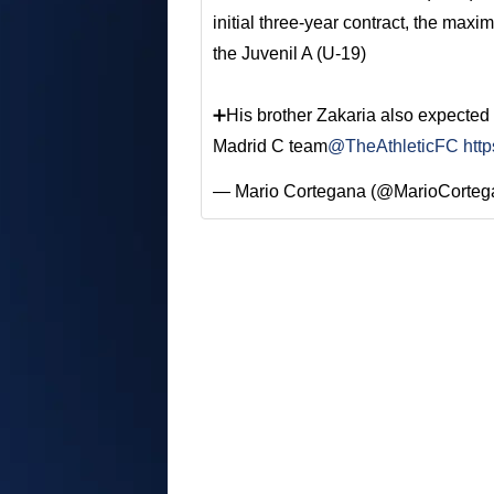
initial three-year contract, the maxi
the Juvenil A (U-19)
➕His brother Zakaria also expected 
Madrid C team
@TheAthleticFC
htt
— Mario Cortegana (@MarioCorte