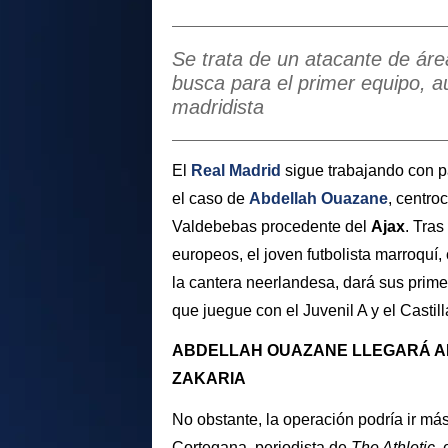
Se trata de un atacante de áre
busca para el primer equipo, a
madridista
El
Real Madrid
sigue trabajando con p
el caso de
Abdellah Ouazane
, centro
Valdebebas procedente del
Ajax
. Tra
europeos, el joven futbolista marroqu
la cantera neerlandesa, dará sus prim
que juegue con el Juvenil A y el Castill
ABDELLAH OUAZANE LLEGARÁ AL
ZAKARIA
No obstante, la operación podría ir má
Cortegana, periodista de
The Athletic
, 