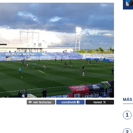
MÁS
ver lecturas
condividi
tweet
1
2