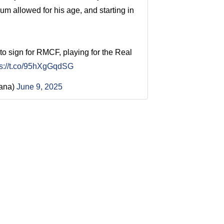
mum allowed for his age, and starting in
to sign for RMCF, playing for the Real
ps://t.co/95hXgGqdSG
gana)
June 9, 2025