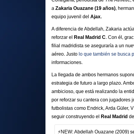
a
Zakaria Ouazane (19 años)
, herma
equipo juvenil del
Ajax.
A diferencia de Abdellah, Zakaria actú
reforzar el
Real Madrid C
. Con él, gra
filial madridista se aseguraría a un nu
aéreo. Justo
lo que también se busca p
informaciones.
La llegada de ambos hermanos supondr
estrategia de futuro a largo plazo. Amb
ambicioso, que está realizando la ent
por reforzar su cantera con jugadores 
futbolistas como Endrick, Arda Güler, V
seguir construyendo el
Real Madrid
de
⚡️NEW: Abdellah Ouazane (2009) set