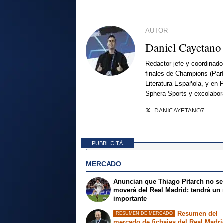
AUTOR
Daniel Cayetano
Redactor jefe y coordinado
finales de Champions (Par
Literatura Española, y en 
Sphera Sports y excolabor
DANICAYETANO7
PUBBLICITÀ
MERCADO
Anuncian que Thiago Pitarch no se
moverá del Real Madrid: tendrá un 
importante
Resumen del
RESUMEN DE MERCADO
mercado de fichajes del Real Madri