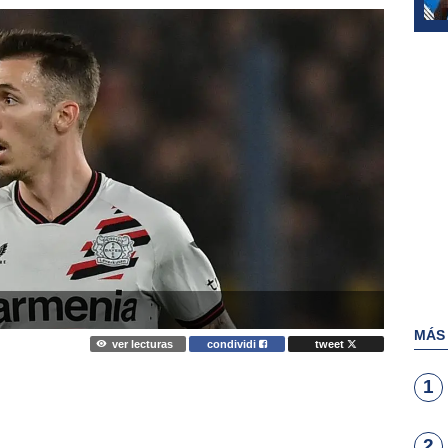
MÁS
ver lecturas
condividi
tweet
1
2