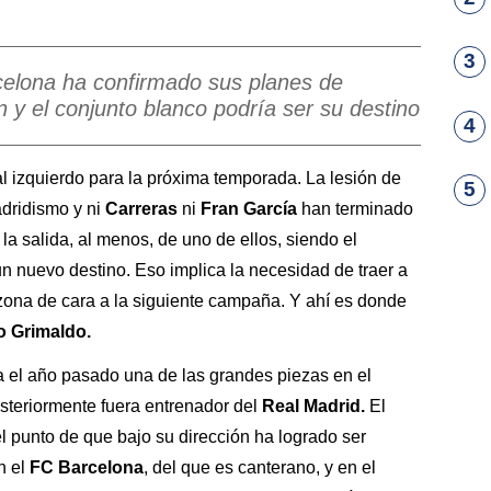
3
rcelona ha confirmado sus planes de
y el conjunto blanco podría ser su destino
4
al izquierdo para la próxima temporada. La lesión de
5
adridismo y ni
Carreras
ni
Fran García
han terminado
la salida, al menos, de uno de ellos, siendo el
n nuevo destino. Eso implica la necesidad de traer a
 zona de cara a la siguiente campaña. Y ahí es donde
o Grimaldo.
a el año pasado una de las grandes piezas en el
osteriormente fuera entrenador del
Real Madrid.
El
el punto de que bajo su dirección ha logrado ser
n el
FC Barcelona
, del que es canterano, y en el