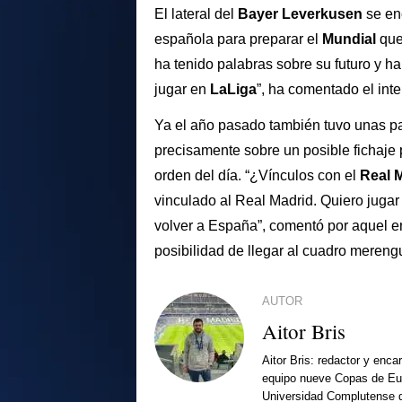
El lateral del
Bayer Leverkusen
se en
española para preparar el
Mundial
que
ha tenido palabras sobre su futuro y ha
jugar en
LaLiga
”, ha comentado el int
Ya el año pasado también tuvo unas p
precisamente sobre un posible fichaje 
orden del día. “¿Vínculos con el
Real 
vinculado al Real Madrid. Quiero juga
volver a España”, comentó por aquel e
posibilidad de llegar al cuadro merengu
AUTOR
Aitor Bris
Aitor Bris: redactor y enca
equipo nueve Copas de Eur
Universidad Complutense d