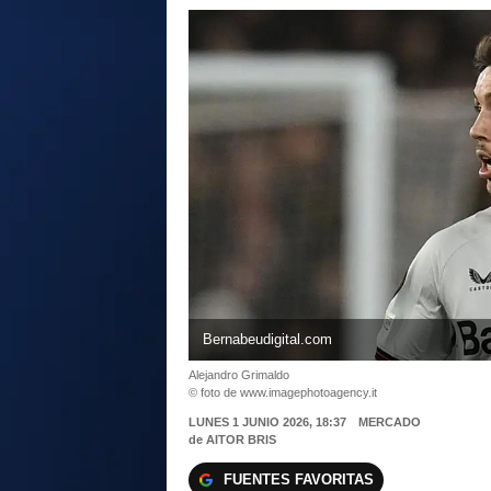
Bernabeudigital.com
Alejandro Grimaldo
© foto de www.imagephotoagency.it
LUNES 1 JUNIO 2026, 18:37
MERCADO
de
AITOR BRIS
FUENTES FAVORITAS