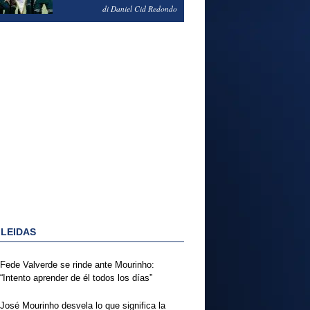
NOTAS DEL FERENCVAROS
di Daniel Cid Redondo
1-2 REAL MADRID
 LEIDAS
Fede Valverde se rinde ante Mourinho:
“Intento aprender de él todos los días”
José Mourinho desvela lo que significa la