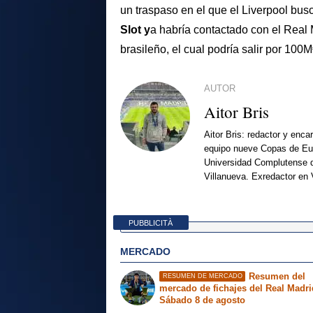
un traspaso en el que el Liverpool busc
Slot y
a habría contactado con el Real 
brasileño, el cual podría salir por 100M
AUTOR
Aitor Bris
Aitor Bris: redactor y enca
equipo nueve Copas de Eur
Universidad Complutense d
Villanueva. Exredactor en 
PUBBLICITÀ
MERCADO
Resumen del
RESUMEN DE MERCADO
mercado de fichajes del Real Madri
Sábado 8 de agosto