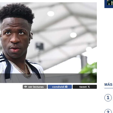
MÁS
ver lecturas
condividi
tweet
1
2