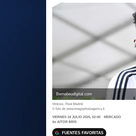
Bernabeudigital.com
Vinicius, Real Madrid
© foto de www.imagephotoagency.it
VIERNES 18 JULIO 2025, 02:00
MERCADO
de
AITOR BRIS
FUENTES FAVORITAS