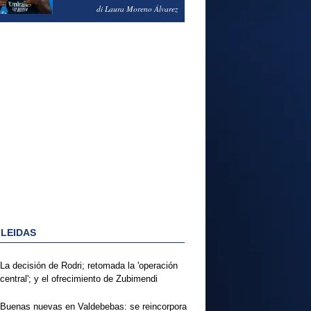
PODRÍA ENSEÑARLE LA
di Laura Moreno Álvarez
PUERTA
 LEIDAS
La decisión de Rodri; retomada la 'operación
central'; y el ofrecimiento de Zubimendi
Buenas nuevas en Valdebebas: se reincorpora