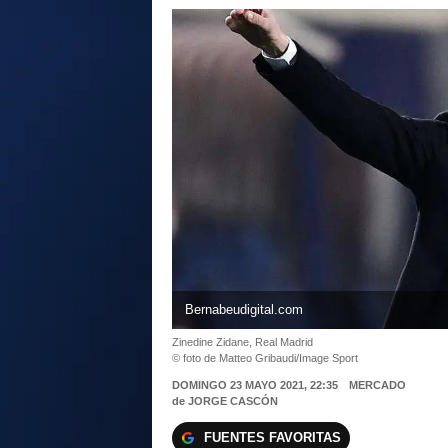
Bernabeudigital.com
Zinedine Zidane, Real Madrid
© foto de Matteo Gribaudi/Image Sport
DOMINGO 23 MAYO 2021, 22:35
MERCADO
de
JORGE CASCÓN
FUENTES FAVORITAS