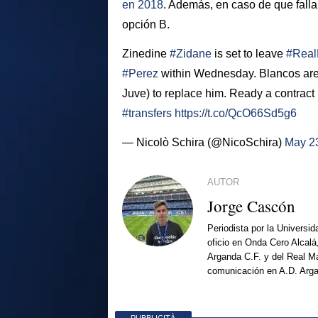
en 2018
. Además, en caso de que fallar
opción B.
Zinedine
#Zidane
is set to leave
#Real
#Perez
within Wednesday. Blancos are 
Juve) to replace him. Ready a contract
#transfers
https://t.co/QcO66Sd5g6
— Nicolò Schira (@NicoSchira)
May 2
AUTOR
Jorge Cascón
Periodista por la Universi
oficio en Onda Cero Alcalá
Arganda C.F. y del Real Ma
comunicación en A.D. Arg