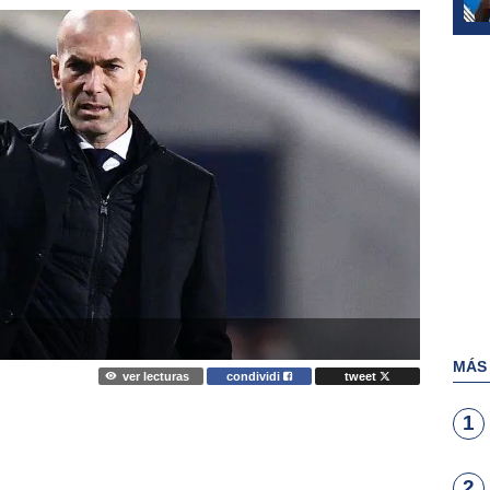
MÁS
ver lecturas
condividi
tweet
1
2