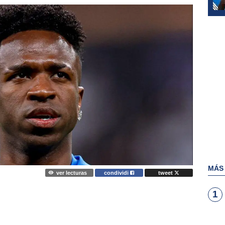
MÁS
ver lecturas
condividi
tweet
1