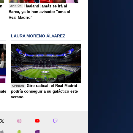
ón
Haaland jamás se irá al
OPINIÓN
Barça, ya lo han avisado: "ama al
Real Madrid"
LAURA MORENO ÁLVAREZ
Giro radical: el Real Madrid
OPINIÓN
sale
podría conseguir a su galáctico este
verano