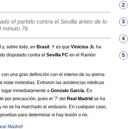
2
ado el partido contra el Sevilla antes de lo
3
el minuto 76
4
d
y, sobre todo, en
Brasil
. Y es que
Vinicius Jr.
ha
5
tido disputado contra el
Sevilla FC
en el Ramón
1 con una gran definición con el interior de su pierna
l notar molestias. Entraron las asistencias médicas
 lugar inmediatamente a
Gonzalo García.
En
e por precaución, pues el '7' del
Real Madrid
se ha
 y no se ha marchado al vestuario. En cualquier caso,
pruebas para determinar si hay lesión o no.
Real Madrid!