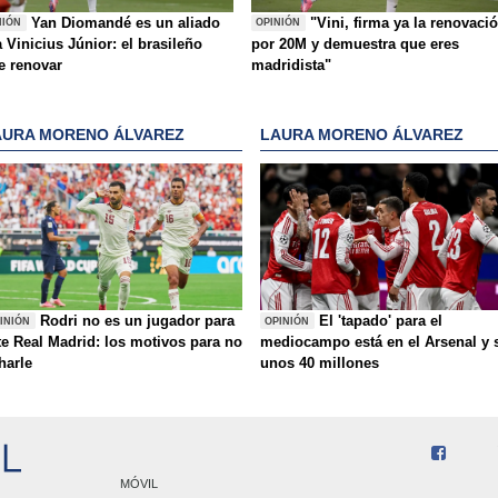
Yan Diomandé es un aliado
"Vini, firma ya la renovaci
NIÓN
OPINIÓN
 Vinicius Júnior: el brasileño
por 20M y demuestra que eres
e renovar
madridista"
AURA MORENO ÁLVAREZ
LAURA MORENO ÁLVAREZ
Rodri no es un jugador para
El 'tapado' para el
INIÓN
OPINIÓN
te Real Madrid: los motivos para no
mediocampo está en el Arsenal y 
charle
unos 40 millones
MÓVIL