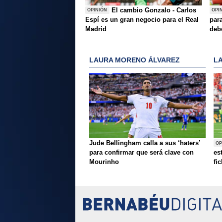
El cambio Gonzalo - Carlos
OPINIÓN
OPI
Espí es un gran negocio para el Real
para
Madrid
deb
LAURA MORENO ÁLVAREZ
L
Jude Bellingham calla a sus ‘haters’
OP
para confirmar que será clave con
es
Mourinho
fi