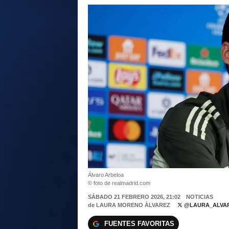
Álvaro Arbeloa
© foto de realmadrid.com
SÁBADO 21 FEBRERO 2026, 21:02
NOTICIAS
de
LAURA MORENO ÁLVAREZ
@LAURA_ALVAR
FUENTES FAVORITAS