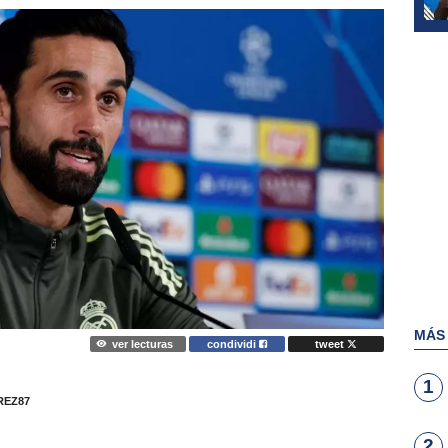
MÁS
ver lecturas
condividi
tweet
1
EZ87
2