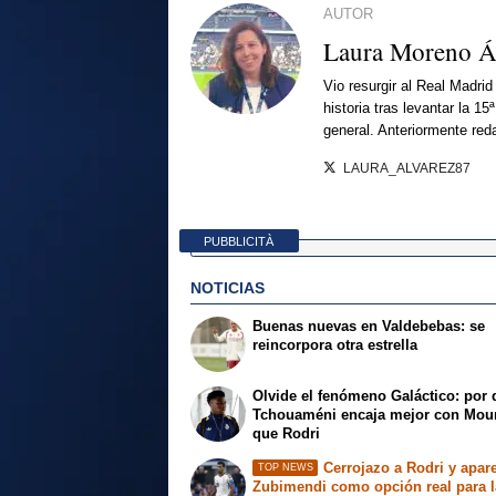
AUTOR
Laura Moreno Á
Vio resurgir al Real Madri
historia tras levantar la 
general. Anteriormente red
LAURA_ALVAREZ87
PUBBLICITÀ
NOTICIAS
Buenas nuevas en Valdebebas: se
reincorpora otra estrella
Olvide el fenómeno Galáctico: por
Tchouaméni encaja mejor con Mou
que Rodri
Cerrojazo a Rodri y apar
TOP NEWS
Zubimendi como opción real para l