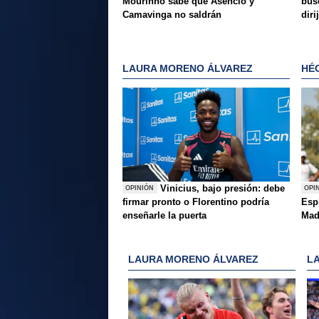
Mourinho sabe que Asencio y
bus
Camavinga no saldrán
diri
LAURA MORENO ÁLVAREZ
HÉ
Vinicius, bajo presión: debe
OPINIÓN
OPI
firmar pronto o Florentino podría
Esp
enseñarle la puerta
Mad
LAURA MORENO ÁLVAREZ
L