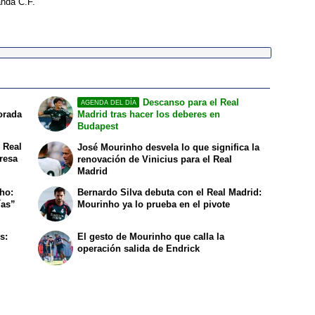
anda C.F.
Descanso para el Real
AGENDA DEL DÍA
orada
Madrid tras hacer los deberes en
Budapest
 Real
José Mourinho desvela lo que significa la
resa
renovación de Vinicius para el Real
Madrid
nho:
Bernardo Silva debuta con el Real Madrid:
ías”
Mourinho ya lo prueba en el pivote
s:
El gesto de Mourinho que calla la
operación salida de Endrick