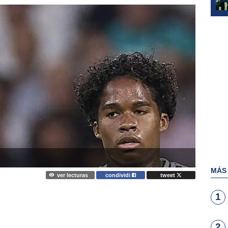
MÁS
ver lecturas
condividi
tweet
1
2