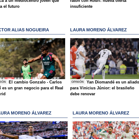
ca a un mediocentro joven que
ratón con Rodri: nueva oferta
ja el futuro
insuficiente
CTOR ALIAS NOGUEIRA
LAURA MORENO ÁLVAREZ
El cambio Gonzalo - Carlos
Yan Diomandé es un aliad
NIÓN
OPINIÓN
í es un gran negocio para el Real
para Vinicius Júnior: el brasileño
rid
debe renovar
AURA MORENO ÁLVAREZ
LAURA MORENO ÁLVAREZ