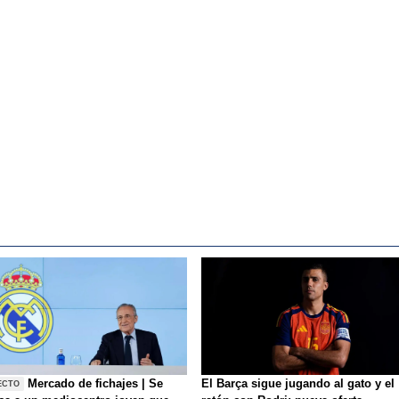
Mercado de fichajes | Se
El Barça sigue jugando al gato y el
ECTO