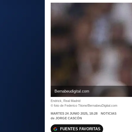
Bernabeudigital.com
Endrick, Real Madrid
© foto de Federico Titone/BernabeuDigital.com
MARTES 24 JUNIO 2025, 18:28
NOTICIAS
de
JORGE CASCÓN
FUENTES FAVORITAS