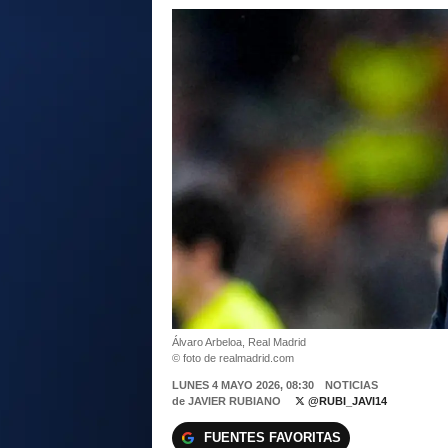
Álvaro Arbeloa, Real Madrid
© foto de realmadrid.com
LUNES 4 MAYO 2026, 08:30
NOTICIAS
de
JAVIER RUBIANO
@RUBI_JAVI14
FUENTES FAVORITAS