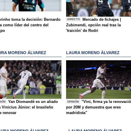
rinho toma la decisión: Bernardo
Mercado de fichajes |
DIRECTO
a como líder del centro del
Zubimendi, opción real tras la
mpo
'traición' de Rodri
URA MORENO ÁLVAREZ
LAURA MORENO ÁLVAREZ
Yan Diomandé es un aliado
"Vini, firma ya la renovaci
NIÓN
OPINIÓN
 Vinicius Júnior: el brasileño
por 20M y demuestra que eres
e renovar
madridista"
AURA MORENO ÁLVAREZ
LAURA MORENO ÁLVAREZ