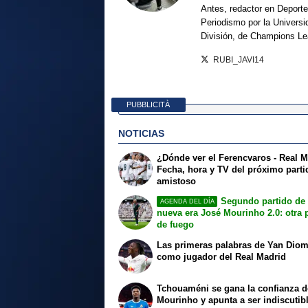
Antes, redactor en Deporte
Periodismo por la Univers
División, de Champions L
RUBI_JAVI14
PUBBLICITÀ
NOTICIAS
¿Dónde ver el Ferencvaros - Real 
Fecha, hora y TV del próximo parti
amistoso
Segundo partido de 
AGENDA DEL DÍA
nueva era José Mourinho 2.0: otra 
de fuego
Las primeras palabras de Yan Dio
como jugador del Real Madrid
Tchouaméni se gana la confianza d
Mourinho y apunta a ser indiscutib