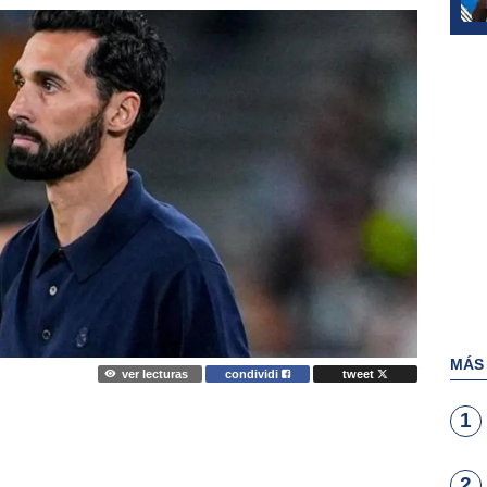
MÁS
ver lecturas
condividi
tweet
1
2