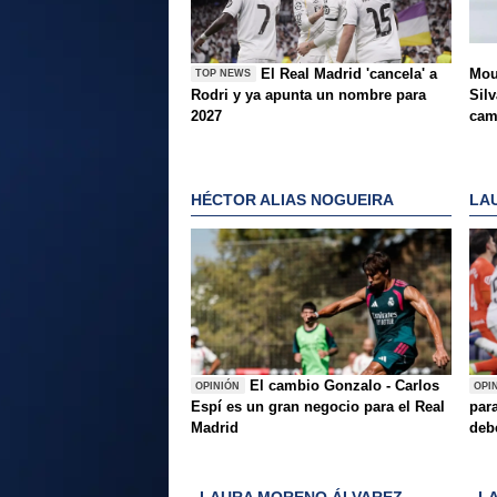
El Real Madrid 'cancela' a
Mou
TOP NEWS
Rodri y ya apunta un nombre para
Silv
2027
ca
HÉCTOR ALIAS NOGUEIRA
LA
El cambio Gonzalo - Carlos
OPINIÓN
OPI
Espí es un gran negocio para el Real
para
Madrid
deb
LAURA MORENO ÁLVAREZ
L