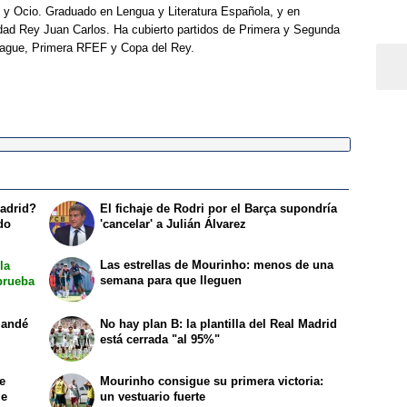
 y Ocio. Graduado en Lengua y Literatura Española, y en
idad Rey Juan Carlos. Ha cubierto partidos de Primera y Segunda
eague, Primera RFEF y Copa del Rey.
Madrid?
El fichaje de Rodri por el Barça supondría
do
'cancelar' a Julián Álvarez
Las estrellas de Mourinho: menos de una
la
semana para que lleguen
prueba
mandé
No hay plan B: la plantilla del Real Madrid
está cerrada "al 95%"
e
Mourinho consigue su primera victoria:
le
un vestuario fuerte