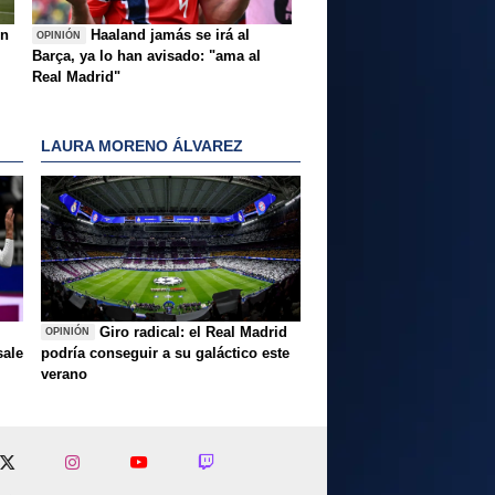
ón
Haaland jamás se irá al
OPINIÓN
Barça, ya lo han avisado: "ama al
Real Madrid"
LAURA MORENO ÁLVAREZ
Giro radical: el Real Madrid
OPINIÓN
sale
podría conseguir a su galáctico este
verano