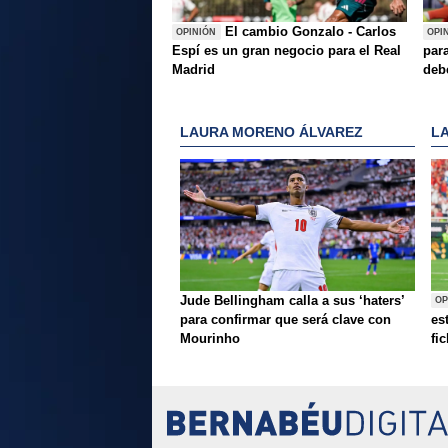
El cambio Gonzalo - Carlos
OPINIÓN
OPI
Espí es un gran negocio para el Real
para
Madrid
deb
LAURA MORENO ÁLVAREZ
L
Jude Bellingham calla a sus ‘haters’
OP
para confirmar que será clave con
es
Mourinho
fi