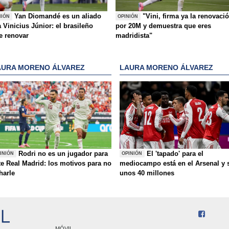
Yan Diomandé es un aliado
"Vini, firma ya la renovaci
NIÓN
OPINIÓN
 Vinicius Júnior: el brasileño
por 20M y demuestra que eres
e renovar
madridista"
AURA MORENO ÁLVAREZ
LAURA MORENO ÁLVAREZ
Rodri no es un jugador para
El 'tapado' para el
INIÓN
OPINIÓN
te Real Madrid: los motivos para no
mediocampo está en el Arsenal y 
charle
unos 40 millones
MÓVIL