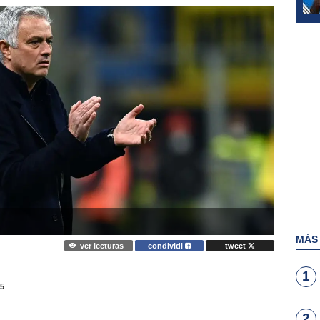
MÁS
ver lecturas
condividi
tweet
1
5
2