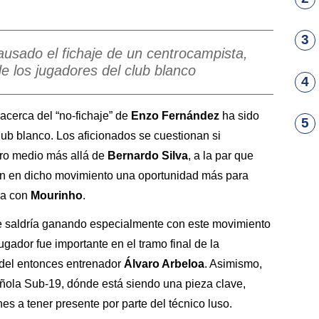
3
usado el fichaje de un centrocampista,
de los jugadores del club blanco
4
acerca del “no-fichaje” de
Enzo Fernández
ha sido
5
lub blanco. Los aficionados se cuestionan si
tro medio más allá de
Bernardo Silva
, a la par que
 en dicho movimiento una oportunidad más para
da con
Mourinho
.
e saldría ganando especialmente con este movimiento
jugador fue importante en el tramo final de la
 del entonces entrenador
Álvaro Arbeloa
. Asimismo,
añola Sub-19, dónde está siendo una pieza clave,
s a tener presente por parte del técnico luso.