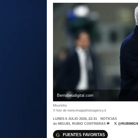
Bernabeudigital.com
Mourinho
© foto de www.imagephotoagency.it
LUNES 6 JULIO 2026, 22:31
NOTICIAS
de
MIGUEL RUBIO CONTRERAS
@RUBIMIG9
FUENTES FAVORITAS