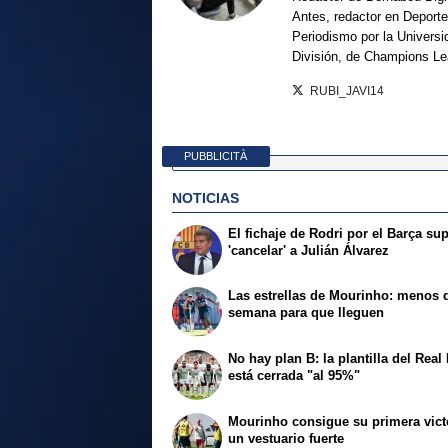
Antes, redactor en Deporte
Periodismo por la Univers
División, de Champions L
RUBI_JAVI14
PUBBLICITÀ
NOTICIAS
El fichaje de Rodri por el Barça su
'cancelar' a Julián Álvarez
Las estrellas de Mourinho: menos 
semana para que lleguen
No hay plan B: la plantilla del Real
está cerrada "al 95%"
Mourinho consigue su primera vict
un vestuario fuerte