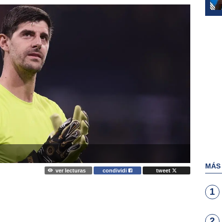
MÁS
ver lecturas
condividi
tweet
1
2