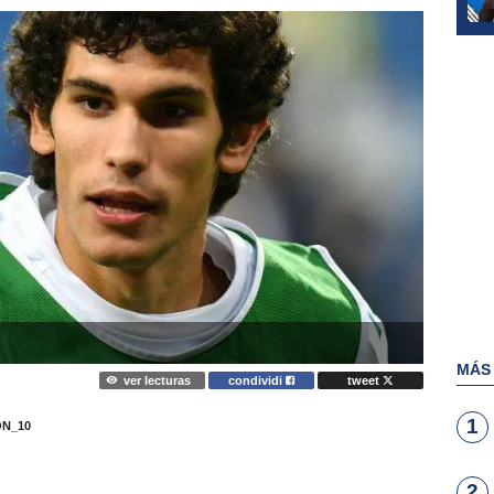
MÁS
ver lecturas
condividi
tweet
1
N_10
2