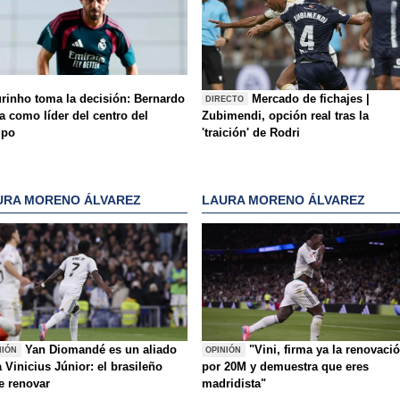
rinho toma la decisión: Bernardo
Mercado de fichajes |
DIRECTO
a como líder del centro del
Zubimendi, opción real tras la
mpo
'traición' de Rodri
URA MORENO ÁLVAREZ
LAURA MORENO ÁLVAREZ
Yan Diomandé es un aliado
"Vini, firma ya la renovaci
NIÓN
OPINIÓN
 Vinicius Júnior: el brasileño
por 20M y demuestra que eres
e renovar
madridista"