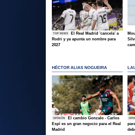
El Real Madrid 'cancela' a
Mou
TOP NEWS
Rodri y ya apunta un nombre para
Silv
2027
ca
HÉCTOR ALIAS NOGUEIRA
LA
El cambio Gonzalo - Carlos
OPINIÓN
OPI
Espí es un gran negocio para el Real
para
Madrid
deb