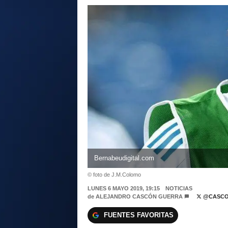
Bernabeudigital.com
© foto de J.M.Colomo
LUNES 6 MAYO 2019, 19:15
NOTICIAS
de
ALEJANDRO CASCÓN GUERRA
@CASCO
FUENTES FAVORITAS