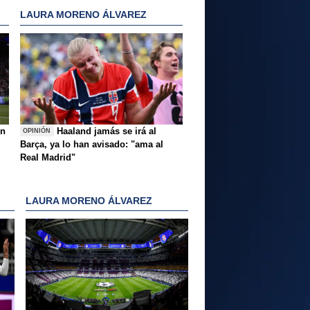
LAURA MORENO ÁLVAREZ
ón
Haaland jamás se irá al
OPINIÓN
Barça, ya lo han avisado: "ama al
Real Madrid"
LAURA MORENO ÁLVAREZ