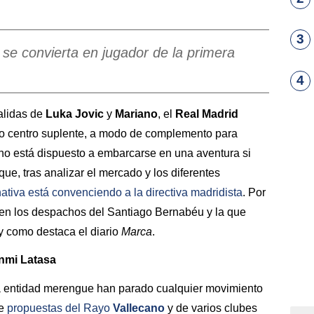
3
se convierta en jugador de la primera
4
alidas de
Luka Jovic
y
Mariano
, el
Real Madrid
ero centro suplente, a modo de complemento para
b no está dispuesto a embarcarse en una aventura si
que, tras analizar el mercado y los diferentes
ativa está convenciendo a la directiva madridista
. Por
a en los despachos del Santiago Bernabéu y la que
 y como destaca el diario
Marca
.
anmi Latasa
 la entidad merengue han parado cualquier movimiento
ne
propuestas del
Rayo
Vallecano
y de varios clubes