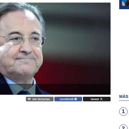
MÁS
ver lecturas
condividi
tweet
1
2