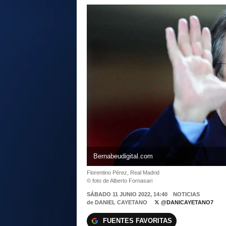
Bernabeudigital.com
Florentino Pérez, Real Madrid
© foto de Alberto Fornasari
SÁBADO 11 JUNIO 2022, 14:40
NOTICIAS
de
DANIEL CAYETANO
@DANICAYETANO7
FUENTES FAVORITAS