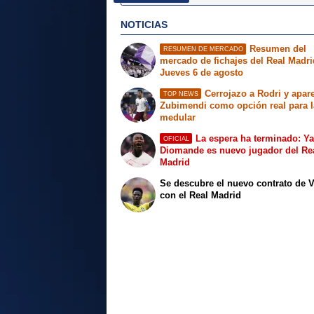
NOTICIAS
Resumen del
RESUMEN DE MERCADO
mercado de fichajes del Real Madri
Jueves 6 de agosto
Cerrojazo a Rodri y apar
TOP NEWS
Zubimendi como opción real para l
medular
La espera ha terminado: Y
OFICIAL
Diomande es nuevo jugador del Re
Madrid
Se descubre el nuevo contrato de V
con el Real Madrid