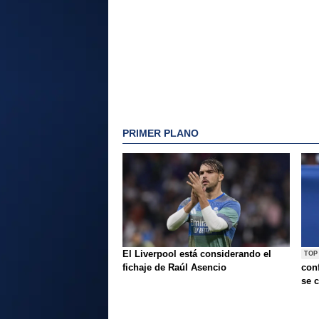
PRIMER PLANO
El Liverpool está considerando el
TOP
fichaje de Raúl Asencio
conf
se c