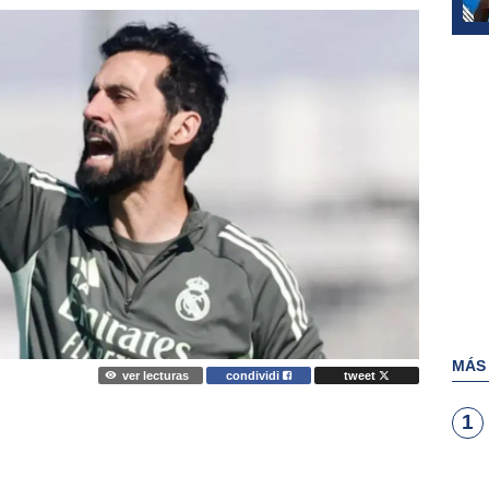
MÁS
ver lecturas
condividi
tweet
1