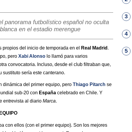
3
l panorama futbolístico español no oculta
 blanca en el estadio merengue
4
 propios del inicio de temporada en el
Real Madrid
.
5
ipo, pero
Xabi Alonso
lo llamó para varios
ra convocatoria. Incluso, desde el club filtraban que,
su sustituto sería este canterano.
 dinámica del primer equipo, pero
Thiago Pitarch
se
Mundial sub-20 con
España
celebrado en Chile. Y
 entrevista al diario
Marca
.
 EQUIPO
a con ellos (con el primer equipo). Son los mejores