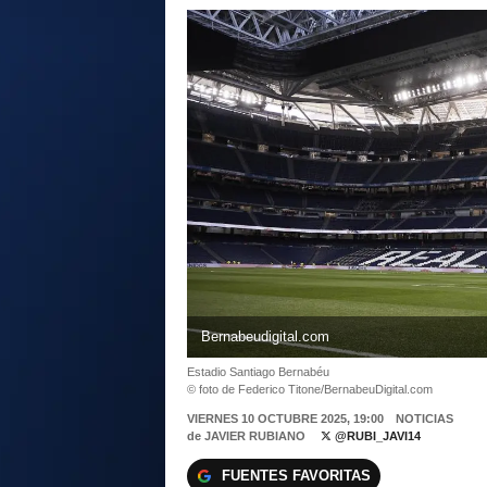
Bernabeudigital.com
Estadio Santiago Bernabéu
© foto de Federico Titone/BernabeuDigital.com
VIERNES 10 OCTUBRE 2025, 19:00
NOTICIAS
de
JAVIER RUBIANO
@RUBI_JAVI14
FUENTES FAVORITAS