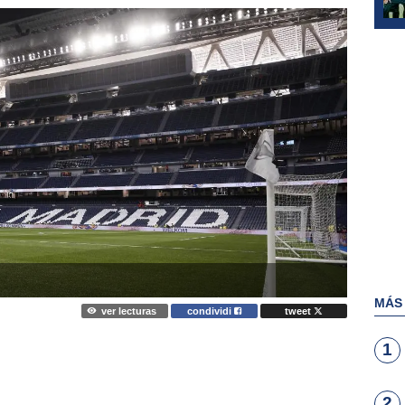
MÁS
ver lecturas
condividi
tweet
1
2