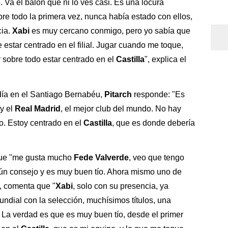
 Va el balón que ni lo ves casi. Es una locura
bre todo la primera vez, nunca había estado con ellos,
cia.
Xabi
es muy cercano conmigo, pero yo sabía que
 estar centrado en el filial. Jugar cuando me toque,
y sobre todo estar centrado en el
Castilla
", explica el
 día en el Santiago Bernabéu,
Pitarch
responde: "Es
y el
Real Madrid
, el mejor club del mundo. No hay
lo. Estoy centrado en el
Castilla
, que es donde debería
ue "me gusta mucho
Fede Valverde
, veo que tengo
ún consejo y es muy buen tío. Ahora mismo uno de
o, comenta que "
Xabi
, solo con su presencia, ya
ndial con la selección, muchísimos títulos, una
. La verdad es que es muy buen tío, desde el primer