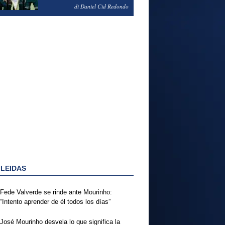
NOTAS DEL FERENCVAROS
di Daniel Cid Redondo
1-2 REAL MADRID
 LEIDAS
Fede Valverde se rinde ante Mourinho:
“Intento aprender de él todos los días”
José Mourinho desvela lo que significa la