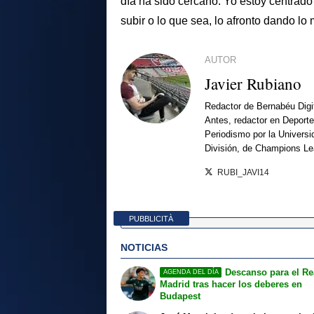
día ha sido cercano. Yo estoy centrado
subir o lo que sea, lo afronto dando lo
AUTOR
Javier Rubiano
Redactor de Bernabéu Digi
Antes, redactor en Deporte
Periodismo por la Univers
División, de Champions L
RUBI_JAVI14
PUBBLICITÀ
NOTICIAS
Descanso para el Re
AGENDA DEL DÍA
Madrid tras hacer los deberes en
Budapest