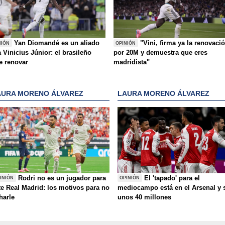
Yan Diomandé es un aliado
"Vini, firma ya la renovaci
NIÓN
OPINIÓN
 Vinicius Júnior: el brasileño
por 20M y demuestra que eres
e renovar
madridista"
AURA MORENO ÁLVAREZ
LAURA MORENO ÁLVAREZ
Rodri no es un jugador para
El 'tapado' para el
INIÓN
OPINIÓN
te Real Madrid: los motivos para no
mediocampo está en el Arsenal y 
charle
unos 40 millones