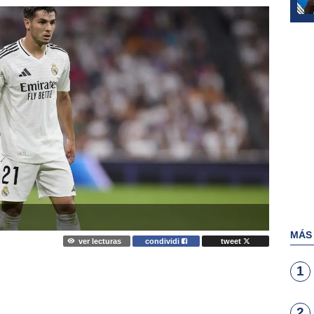
MÁS
ver lecturas
condividi
tweet
1
2