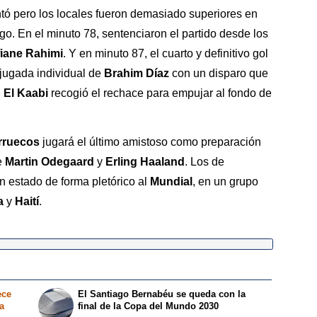
ntó pero los locales fueron demasiado superiores en
go. En el minuto 78, sentenciaron el partido desde los
iane Rahimi
. Y en minuto 87, el cuarto y definitivo gol
 jugada individual de
Brahim Díaz
con un disparo que
 El Kaabi
recogió el rechace para empujar al fondo de
rruecos
jugará el último amistoso como preparación
e
Martin Odegaard
y
Erling Haaland
. Los de
n estado de forma pletórico al
Mundial
, en un grupo
a
y
Haití
.
ece
El Santiago Bernabéu se queda con la
a
final de la Copa del Mundo 2030