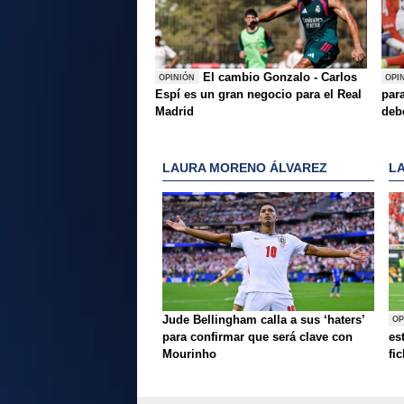
El cambio Gonzalo - Carlos
OPINIÓN
OPI
Espí es un gran negocio para el Real
para
Madrid
deb
LAURA MORENO ÁLVAREZ
L
Jude Bellingham calla a sus ‘haters’
OP
para confirmar que será clave con
es
Mourinho
fi