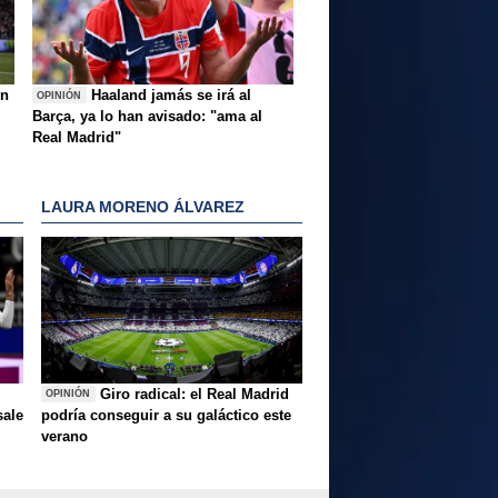
ón
Haaland jamás se irá al
OPINIÓN
Barça, ya lo han avisado: "ama al
Real Madrid"
LAURA MORENO ÁLVAREZ
Giro radical: el Real Madrid
OPINIÓN
sale
podría conseguir a su galáctico este
verano