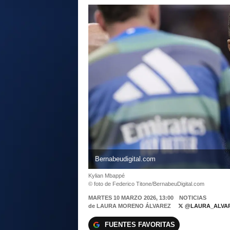
Bernabeudigital.com
Kylian Mbappé
© foto de Federico Titone/BernabeuDigital.com
MARTES 10 MARZO 2026, 13:00
NOTICIAS
de
LAURA MORENO ÁLVAREZ
@LAURA_ALVAR
FUENTES FAVORITAS