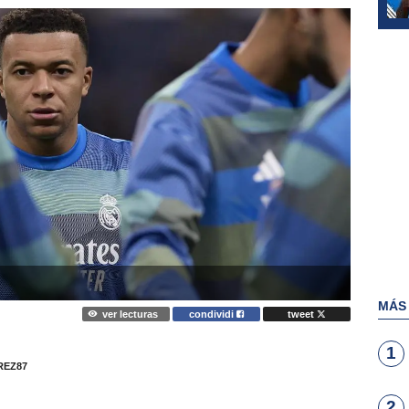
MÁS
ver lecturas
condividi
tweet
1
EZ87
2