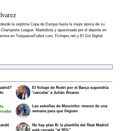
lvarez
d desde la séptima Copa de Europa hasta la mejor época de su
15ª Champions League. Madridista y apasionada por el deporte en
actora en TraspasosFutbol.com, Fichajes.net y El Gol Digital.
Madrid?
El fichaje de Rodri por el Barça supondría
do
'cancelar' a Julián Álvarez
Las estrellas de Mourinho: menos de una
la
semana para que lleguen
prueba
mandé
No hay plan B: la plantilla del Real Madrid
está cerrada "al 95%"