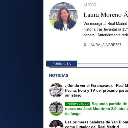
AUTOR
Laura Moreno Á
Vio resurgir al Real Madri
historia tras levantar la 
general. Anteriormente red
LAURA_ALVAREZ87
PUBBLICITÀ
NOTICIAS
¿Dónde ver el Ferencvaros - Real 
Fecha, hora y TV del próximo parti
amistoso
Segundo partido de 
AGENDA DEL DÍA
nueva era José Mourinho 2.0: otra 
de fuego
Las primeras palabras de Yan Dio
como jugador del Real Madrid