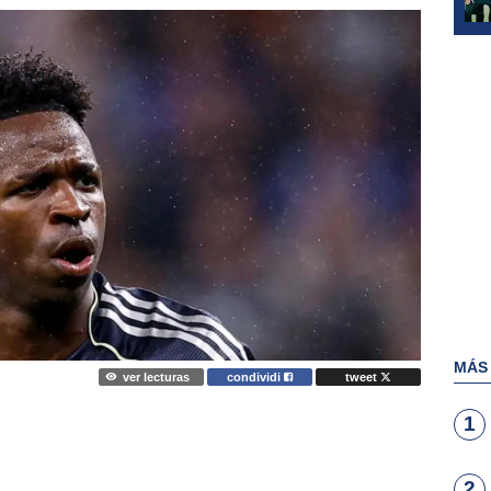
MÁS
ver lecturas
condividi
tweet
1
2