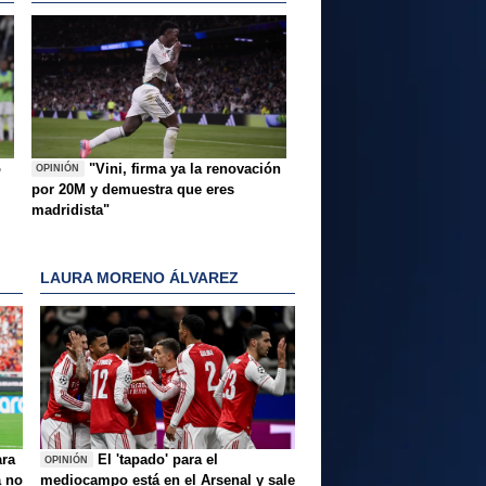
o
"Vini, firma ya la renovación
OPINIÓN
por 20M y demuestra que eres
madridista"
LAURA MORENO ÁLVAREZ
ara
El 'tapado' para el
OPINIÓN
a no
mediocampo está en el Arsenal y sale