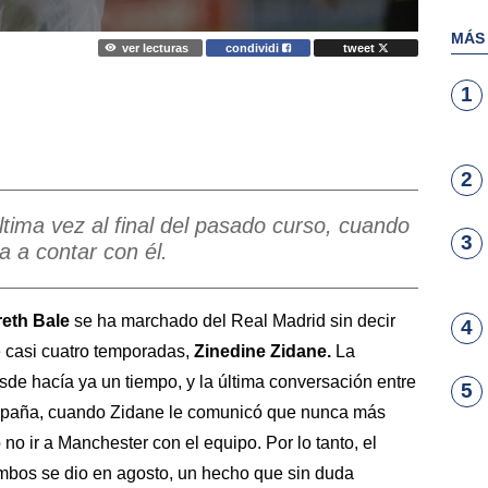
MÁS
ver lecturas
condividi
tweet
1
2
ltima vez al final del pasado curso, cuando
3
a a contar con él.
eth Bale
se ha marchado del Real Madrid sin decir
4
e casi cuatro temporadas,
Zinedine Zidane.
La
de hacía ya un tiempo, y la última conversación entre
5
ampaña, cuando Zidane le comunicó que nunca más
 no ir a Manchester con el equipo. Por lo tanto, el
ambos se dio en agosto, un hecho que sin duda