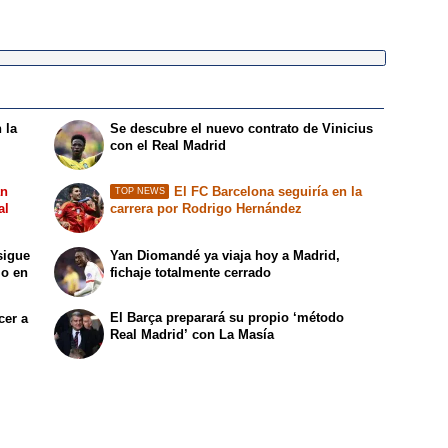
 la
Se descubre el nuevo contrato de Vinicius
con el Real Madrid
an
El FC Barcelona seguiría en la
TOP NEWS
al
carrera por Rodrigo Hernández
sigue
Yan Diomandé ya viaja hoy a Madrid,
lo en
fichaje totalmente cerrado
El Barça preparará su propio ‘método
cer a
Real Madrid’ con La Masía