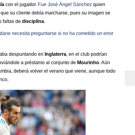
tía
con el jugador.
Fue
José Ángel Sánchez
quien
 que su cliente debía marcharse, pues su imagen se
s faltas de
disciplina
.
ne necesita preguntarse si no ha cometido un error
 acaba despuntando en
Inglaterra
, en el club podrían
enviándole a préstamo al conjunto de
Mourinho
. Aún
cambia, deberá volver el verano que viene, aunque todo
nco.