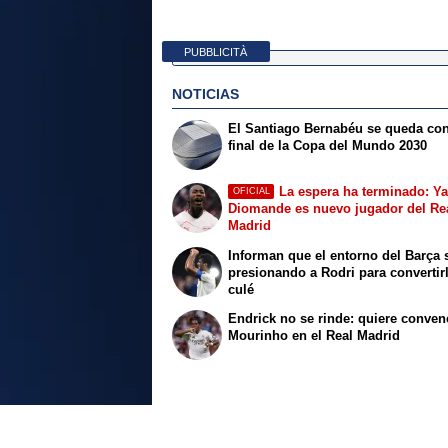
PUBBLICITÀ
NOTICIAS
El Santiago Bernabéu se queda con
final de la Copa del Mundo 2030
La espera ha terminado: Y
OFICIAL
Diomande es nuevo jugador del Re
Madrid
Informan que el entorno del Barça 
presionando a Rodri para convertir
culé
Endrick no se rinde: quiere conven
Mourinho en el Real Madrid