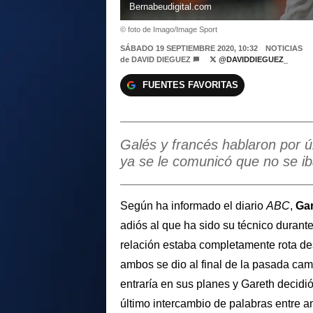
Bernabeudigital.com
© foto de Imago/Image Sport
SÁBADO 19 SEPTIEMBRE 2020, 10:32
NOTICIAS
de
DAVID DIEGUEZ
@DAVIDDIEGUEZ_
FUENTES FAVORITAS
Galés y francés hablaron por ú
ya se le comunicó que no se ib
Según ha informado el diario
ABC
,
Gar
adiós al que ha sido su técnico durant
relación estaba completamente rota des
ambos se dio al final de la pasada c
entraría en sus planes y Gareth decidió
último intercambio de palabras entre 