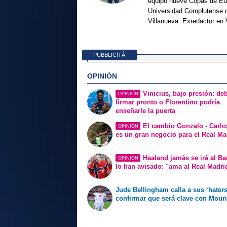
equipo nueve Copas de Eur
Universidad Complutense d
Villanueva. Exredactor en 
PUBBLICITÀ
OPINIÓN
Vinicius, bajo presión: de
OPINIÓN
firmar pronto o Florentino podría
enseñarle la puerta
El cambio Gonzalo - Carlo
OPINIÓN
es un gran negocio para el Real Ma
Haaland jamás se irá al Ba
OPINIÓN
lo han avisado: "ama al Real Madri
Jude Bellingham calla a sus ‘haters
confirmar que será clave con Mour