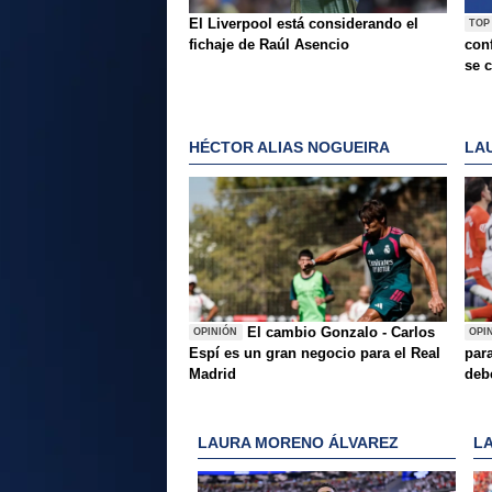
El Liverpool está considerando el
TOP
fichaje de Raúl Asencio
conf
se c
HÉCTOR ALIAS NOGUEIRA
LA
El cambio Gonzalo - Carlos
OPINIÓN
OPI
Espí es un gran negocio para el Real
para
Madrid
deb
LAURA MORENO ÁLVAREZ
L