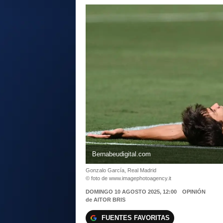
Bernabeudigital.com
Gonzalo García, Real Madrid
© foto de www.imagephotoagency.it
DOMINGO 10 AGOSTO 2025, 12:00
OPINIÓN
de
AITOR BRIS
FUENTES FAVORITAS