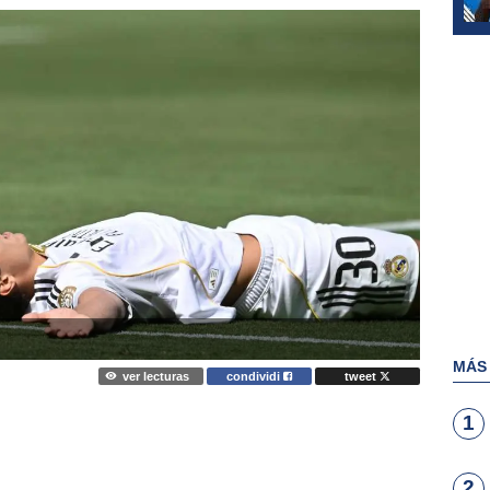
MÁS
ver lecturas
condividi
tweet
1
2