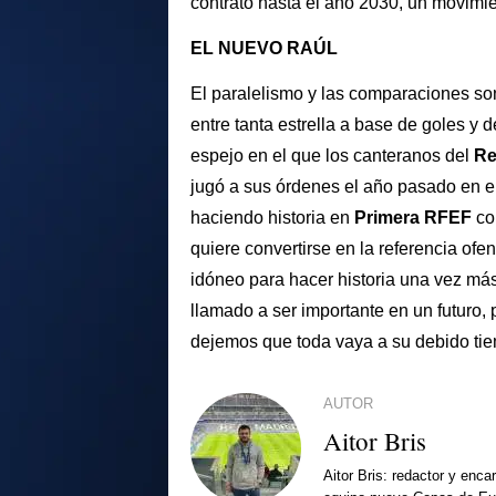
contrato hasta el año 2030, un movimien
EL NUEVO RAÚL
El paralelismo y las comparaciones so
entre tanta estrella a base de goles y d
espejo en el que los canteranos del
Re
jugó a sus órdenes el año pasado en el 
haciendo historia en
Primera RFEF
co
quiere convertirse en la referencia of
idóneo para hacer historia una vez más
llamado a ser importante en un futuro
dejemos que toda vaya a su debido ti
AUTOR
Aitor Bris
Aitor Bris: redactor y enca