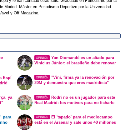
opa y le han contado otras seis. Graduado en Periodismo por la
e Madrid. Máster en Periodismo Deportivo por la Universidad
Vavel y Off Magazine.
be
Yan Diomandé es un aliado para
OPINIÓN
Vinicius Júnior: el brasileño debe renovar
"Vini, firma ya la renovación por
s Espí
OPINIÓN
20M y demuestra que eres madridista"
drid
rça, ya
Rodri no es un jugador para este
OPINIÓN
d"
Real Madrid: los motivos para no ficharle
’ para
El 'tapado' para el mediocampo
OPINIÓN
inho
está en el Arsenal y sale unos 40 millones