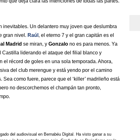
to que deja clara las intenciones de todas las partes.
n inevitables. Un delantero muy joven que deslumbra
e gran nivel.
Raúl
, el eterno 7 y el gran capitán es el
al Madrid
se miran, y
Gonzalo
no es para menos. Ya
Castilla liderando el ataque del filial blanco y
n el récord de goles en una sola temporada. Ahora,
ensiva del club merengue y está yendo por el camino
. Sea como fuere, parece que el ‘killer’ madrileño está
, pero no descorchemos el champán tan pronto,
empo.
rgado del audiovisual en Bernabéu Digital. Ha visto ganar a su