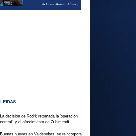
PODRÍA ENSEÑARLE LA
di Laura Moreno Álvarez
PUERTA
 LEIDAS
La decisión de Rodri; retomada la 'operación
central'; y el ofrecimiento de Zubimendi
Buenas nuevas en Valdebebas: se reincorpora