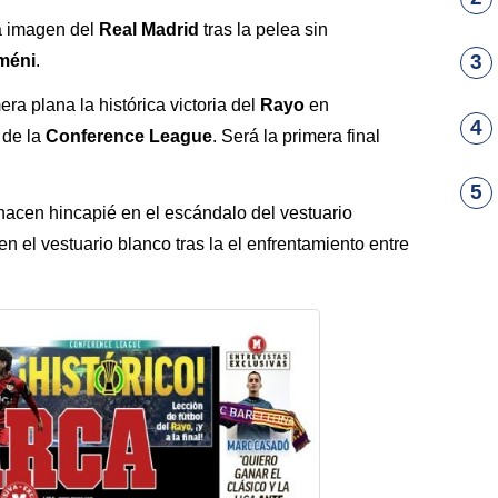
a imagen del
Real Madrid
tras la pelea sin
3
méni
.
mera plana la histórica victoria del
Rayo
en
4
l de la
Conference League
. Será la primera final
5
acen hincapié en el escándalo del vestuario
en el vestuario blanco tras la el enfrentamiento entre