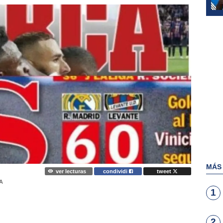
MÁS
ver lecturas
condividi
tweet
A
1
2