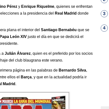
tino Pérez
y
Enrique Riquelme
, quienes se enfrentan
3
s elecciones a la presidencia del
Real Madrid
donde
4
mera plana el interior del
Santiago Bernabéu
que se
Papa León XIV
justo el día en que se dedicirá el
presidente.
a a
Julián Álvarez
, quien es el preferido por los socios
chaje del club blaugrana este verano.
primera página en las palabras de
Bernardo Silva
,
ntre ellos el
Barça
, y que en la actualidad podría ir
l Madrid
.