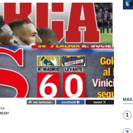
MÁS
ver lecturas
condividi
tweet
NSA
EZ87
1
2