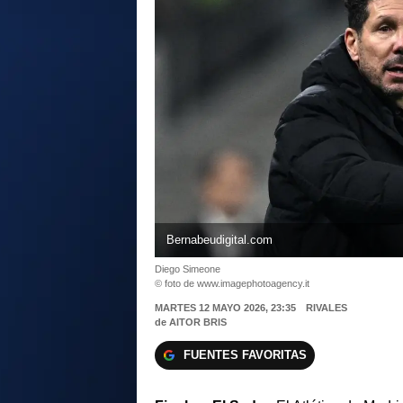
Bernabeudigital.com
Diego Simeone
© foto de www.imagephotoagency.it
MARTES 12 MAYO 2026, 23:35
RIVALES
de
AITOR BRIS
FUENTES FAVORITAS