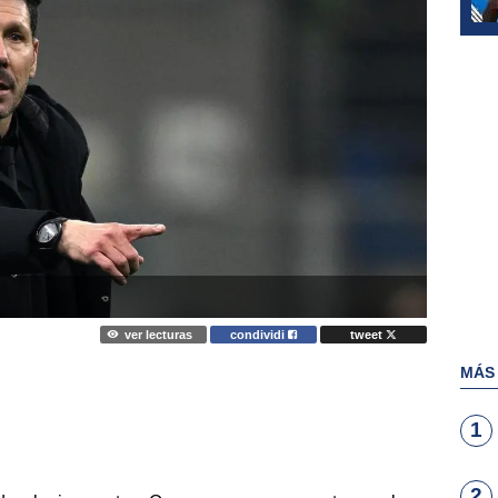
ver lecturas
condividi
tweet
MÁS
1
2