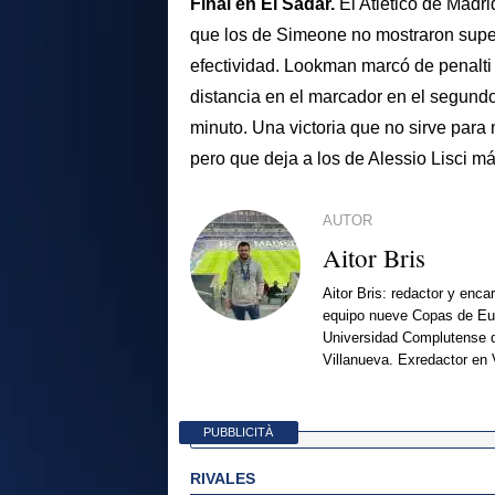
Final en El Sadar.
El Atlético de Madr
que los de Simeone no mostraron superio
efectividad. Lookman marcó de penalti a
distancia en el marcador en el segundo 
minuto. Una victoria que no sirve para 
pero que deja a los de Alessio Lisci m
AUTOR
Aitor Bris
Aitor Bris: redactor y enca
equipo nueve Copas de Eur
Universidad Complutense d
Villanueva. Exredactor en 
PUBBLICITÀ
RIVALES