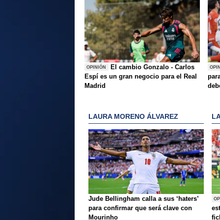
El cambio Gonzalo - Carlos
OPINIÓN
OPI
Espí es un gran negocio para el Real
para
Madrid
deb
LAURA MORENO ÁLVAREZ
L
Jude Bellingham calla a sus ‘haters’
OP
para confirmar que será clave con
es
Mourinho
fi