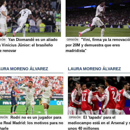
Yan Diomandé es un aliado
"Vini, firma ya la renovaci
NIÓN
OPINIÓN
 Vinicius Júnior: el brasileño
por 20M y demuestra que eres
e renovar
madridista"
AURA MORENO ÁLVAREZ
LAURA MORENO ÁLVAREZ
Rodri no es un jugador para
El 'tapado' para el
INIÓN
OPINIÓN
te Real Madrid: los motivos para no
mediocampo está en el Arsenal y 
charle
unos 40 millones