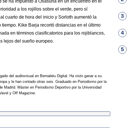
id se ha impuesto a Osasuna en un encuentro en el
ridad a los rojillos sobre el verde, pero sí
3
l cuarto de hora del inicio y Sorloth aumentó la
tiempo. Kike Barja recortó distancias en el último
4
nada en términos clasificatorios para los rojiblancos,
ás lejos del sueño europeo.
5
rgado del audiovisual en Bernabéu Digital. Ha visto ganar a su
opa y le han contado otras seis. Graduado en Periodismo por la
e Madrid. Máster en Periodismo Deportivo por la Universidad
Vavel y Off Magazine.