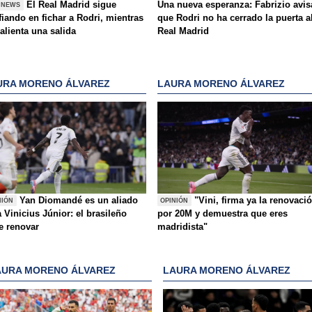
El Real Madrid sigue
Una nueva esperanza: Fabrizio avis
 NEWS
iando en fichar a Rodri, mientras
que Rodri no ha cerrado la puerta a
alienta una salida
Real Madrid
URA MORENO ÁLVAREZ
LAURA MORENO ÁLVAREZ
Yan Diomandé es un aliado
"Vini, firma ya la renovaci
NIÓN
OPINIÓN
 Vinicius Júnior: el brasileño
por 20M y demuestra que eres
e renovar
madridista"
AURA MORENO ÁLVAREZ
LAURA MORENO ÁLVAREZ