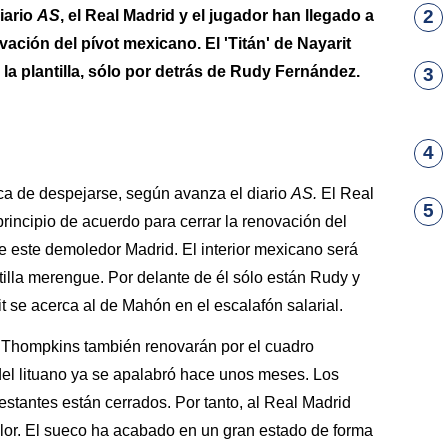
2
iario
AS
, el Real Madrid y el jugador han llegado a
vación del pívot mexicano. El 'Titán' de Nayarit
la plantilla, sólo por detrás de Rudy Fernández.
3
4
ca de despejarse, según avanza el diario
AS.
El Real
5
rincipio de acuerdo para cerrar la renovación del
de este demoledor Madrid. El interior mexicano será
illa merengue. Por delante de él sólo están Rudy y
rit se acerca al de Mahón en el escalafón salarial.
ey Thompkins también renovarán por el cuadro
del lituano ya se apalabró hace unos meses. Los
estantes están cerrados. Por tanto, al Real Madrid
ylor. El sueco ha acabado en un gran estado de forma