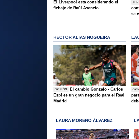
El Liverpool está considerando el
TOP
fichaje de Raúl Asencio
conf
se c
HÉCTOR ALIAS NOGUEIRA
LA
El cambio Gonzalo - Carlos
OPINIÓN
OPI
Espí es un gran negocio para el Real
para
Madrid
deb
LAURA MORENO ÁLVAREZ
L