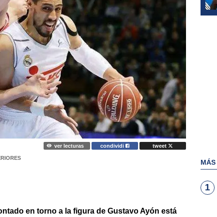
ver lecturas
condividi
tweet
RIORES
MÁS
1
ntado en torno a la figura de Gustavo Ayón está