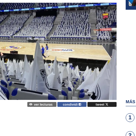
MÁS
ver lecturas
condividi
tweet
1
2