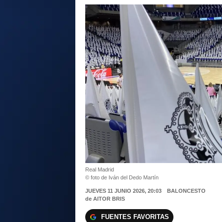
Real Madrid
© foto de Iván del Dedo Martín
JUEVES 11 JUNIO 2026, 20:03
BALONCESTO
de
AITOR BRIS
FUENTES FAVORITAS