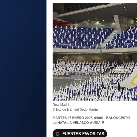
Real Madrid
© foto de Iván del Dedo Martín
MARTES 27 ENERO 2026, 04:00
BALONCESTO
de
NATALIA VELASCO AURIA
FUENTES FAVORITAS