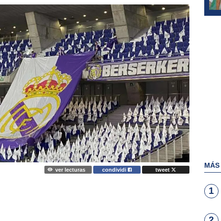
MÁS
ver lecturas
condividi
tweet
1
2