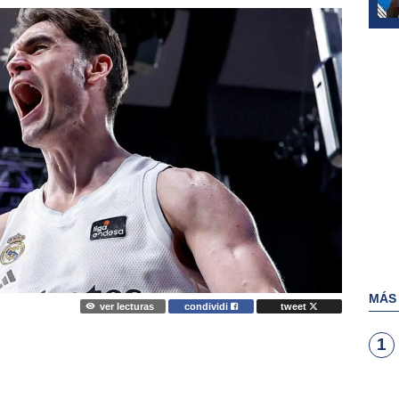
MÁS
ver lecturas
condividi
tweet
1