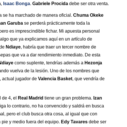
a,
Isaac Bonga
.
Gabriele Procida
debe ser otra venta.
a se ha marchado de manera oficial.
Chuma Okeke
an Garuba
se perderá prácticamente toda la
pero es imprescindible fichar. Mi apuesta personal
 algo que ya explicamos aquí en un artículo de
 de
Ndiaye
, habría que traer un tercer nombre de
sepas que va a dar rendimiento inmediato. De esta
Ndiaye
como suplente, tendrías además a
Hezonja
ando vuelva de la lesión. Uno de los nombres que
, actual jugador de
Valencia Basket
, que vendría de
l de 4, el
Real Madrid
tiene un gran problema.
Izan
iga lo contrario, no ha convencido y saldrá en busca
l, pero el club busca otra cosa, al igual que con
 pie y medio fuera del equipo.
Edy Tavares
debe ser