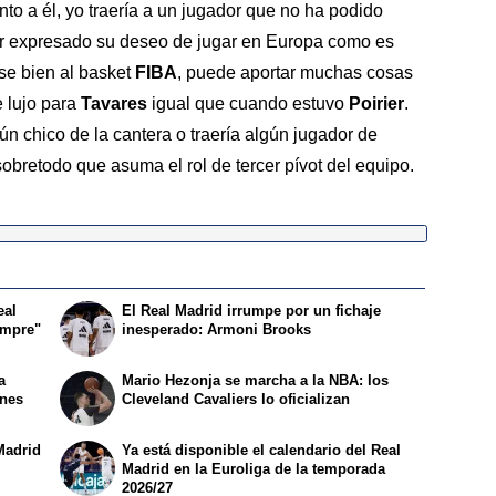
unto a él, yo traería a un jugador que no ha podido
er expresado su deseo de jugar en Europa como es
se bien al basket
FIBA
, puede aportar muchas cosas
e lujo para
Tavares
igual que cuando estuvo
Poirier
.
ún chico de la cantera o traería algún jugador de
sobretodo que asuma el rol de tercer pívot del equipo.
eal
El Real Madrid irrumpe por un fichaje
empre"
inesperado: Armoni Brooks
a
Mario Hezonja se marcha a la NBA: los
ones
Cleveland Cavaliers lo oficializan
Madrid
Ya está disponible el calendario del Real
Madrid en la Euroliga de la temporada
2026/27