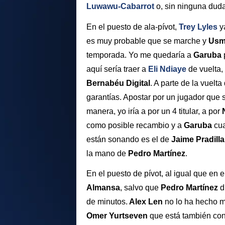
Luwawu-Cabarrot
o, sin ninguna dud
En el puesto de ala-pívot,
Trey Lyles
y
es muy probable que se marche y
Usm
temporada. Yo me quedaría a
Garuba
aquí sería traer a
Eli Ndiaye
de vuelta,
Bernabéu Digital
. A parte de la vuelta
garantías. Apostar por un jugador que 
manera, yo iría a por un 4 titular, a por
como posible recambio y a
Garuba
cu
están sonando es el de
Jaime Pradilla
la mano de
Pedro Martínez
.
En el puesto de pívot, al igual que en e
Almansa
, salvo que
Pedro Martínez
d
de minutos.
Alex Len
no lo ha hecho ma
Omer Yurtseven
que está también con