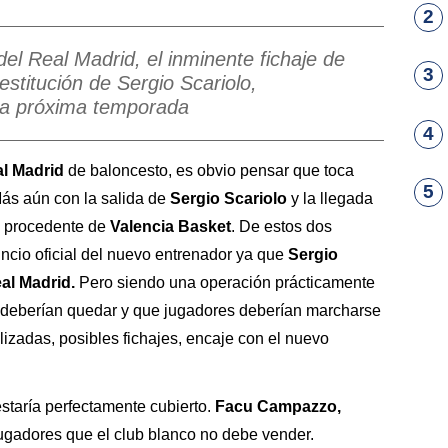
2
del Real Madrid, el inminente fichaje de
3
estitución de Sergio Scariolo,
a la próxima temporada
4
l Madrid
de baloncesto, es obvio pensar que toca
5
 Más aún con la salida de
Sergio Scariolo
y la llegada
, procedente de
Valencia Basket
. De estos dos
ncio oficial del nuevo entrenador ya que
Sergio
al Madrid.
Pero siendo una operación prácticamente
e deberían quedar y que jugadores deberían marcharse
izadas, posibles fichajes, encaje con el nuevo
staría perfectamente cubierto.
Facu Campazzo,
ugadores que el club blanco no debe vender.