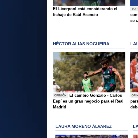
El Liverpool está considerando el
TOP
fichaje de Raúl Asencio
conf
se c
HÉCTOR ALIAS NOGUEIRA
LA
El cambio Gonzalo - Carlos
OPINIÓN
OPI
Espí es un gran negocio para el Real
para
Madrid
deb
LAURA MORENO ÁLVAREZ
L