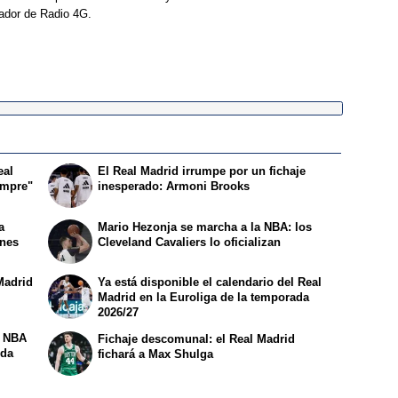
ador de Radio 4G.
eal
El Real Madrid irrumpe por un fichaje
empre"
inesperado: Armoni Brooks
a
Mario Hezonja se marcha a la NBA: los
ones
Cleveland Cavaliers lo oficializan
Madrid
Ya está disponible el calendario del Real
Madrid en la Euroliga de la temporada
2026/27
a NBA
Fichaje descomunal: el Real Madrid
ida
fichará a Max Shulga