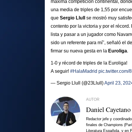
máxima competición continental, donde
una media de triples de 1,55 por encue
que
Sergio
Llull
se mostró muy satisfe
contento por la victoria y por el récord.
lista y pasar a un jugador como Navarr
sido un referente para mí", señaló el 
firmar su nueva gesta en la
Euroliga
.
1-0 y récord de triples de la Euroliga!
A seguir!
#HalaMadrid
pic.twitter.co
— Sergio Llull (@23Llull)
April 23, 202
AUTOR
Daniel Cayetano
Redactor jefe y coordinado
finales de Champions (Par
Literatura Española, y en 