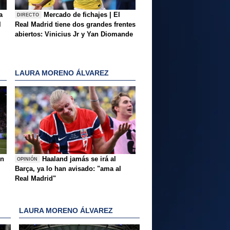
a
Mercado de fichajes | El
DIRECTO
l
Real Madrid tiene dos grandes frentes
abiertos: Vinicius Jr y Yan Diomande
LAURA MORENO ÁLVAREZ
ón
Haaland jamás se irá al
OPINIÓN
Barça, ya lo han avisado: "ama al
Real Madrid"
LAURA MORENO ÁLVAREZ