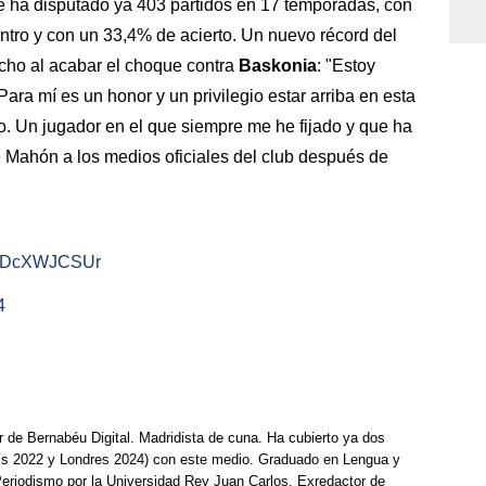
 ha disputado ya 403 partidos en 17 temporadas, con
ntro y con un 33,4% de acierto. Un nuevo récord del
cho al acabar el choque contra
Baskonia
: "Estoy
 Para mí es un honor y un privilegio estar arriba en esta
o. Un jugador en el que siempre me he fijado y que ha
de Mahón a los medios oficiales del club después de
m/8DcXWJCSUr
4
r de Bernabéu Digital. Madridista de cuna. Ha cubierto ya dos
ís 2022 y Londres 2024) con este medio. Graduado en Lengua y
Periodismo por la Universidad Rey Juan Carlos. Exredactor de