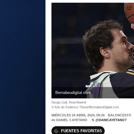
Bernabeudigital.com
Sergio Llull, Real Madrid
© foto de Federico Titone/BernabeuDigital.com
MIÉRCOLES 24 ABRIL 2024, 09:26
BALONCESTO
de
DANIEL CAYETANO
@DANICAYETANO7
FUENTES FAVORITAS