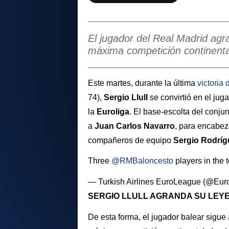
El jugador del Real Madrid agr
máxima competición continenta
Este martes, durante la última
victoria 
74),
Sergio
Llull
se convirtió en el jug
la
Euroliga
. El base-escolta del conjun
a
Juan Carlos Navarro
, para encabez
compañeros de equipo
Sergio
Rodríg
Three
@RMBaloncesto
players in the 
— Turkish Airlines EuroLeague (@Eu
SERGIO LLULL AGRANDA SU LEY
De esta forma, el jugador balear sigu