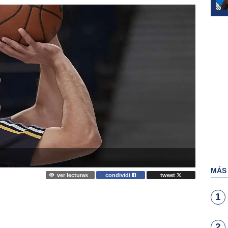
MÁS
ver lecturas
condividi
tweet
1
2