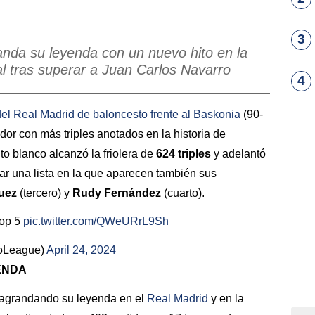
3
anda su leyenda con un nuevo hito en la
l tras superar a Juan Carlos Navarro
4
del
Real
Madrid
de baloncesto
frente al
Baskonia
(90-
ador con más triples anotados en la historia de
to blanco alcanzó la friolera de
624 triples
y adelantó
ar una lista en la que aparecen también sus
uez
(tercero) y
Rudy
Fernández
(cuarto).
top 5
pic.twitter.com/QWeURrL9Sh
roLeague)
April 24, 2024
ENDA
e agrandando su leyenda en el
Real Madrid
y en la