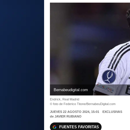
Bernabeudigital.com
Endrick, Real Madrid
© foto de Federico Titone/BernabeuDigital.com
JUEVES 22 AGOSTO 2024, 15:01
EXCLUSIVAS
de
JAVIER RUBIANO
FUENTES FAVORITAS