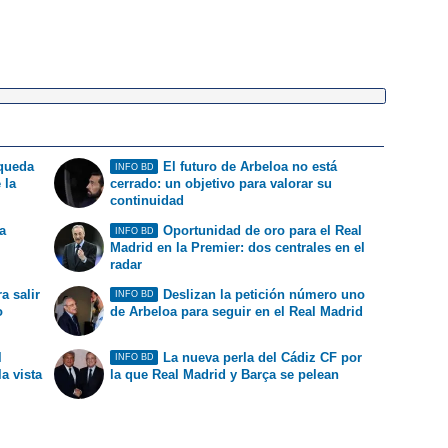
 queda
El futuro de Arbeloa no está
INFO BD
 la
cerrado: un objetivo para valorar su
continuidad
a
Oportunidad de oro para el Real
INFO BD
Madrid en la Premier: dos centrales en el
radar
a salir
Deslizan la petición número uno
INFO BD
o
de Arbeloa para seguir en el Real Madrid
l
La nueva perla del Cádiz CF por
INFO BD
la vista
la que Real Madrid y Barça se pelean