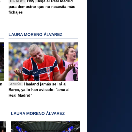
n
Hoy juega el Real Madrid
TOP NEWS
para demostrar que no necesita más
fichajes
LAURA MORENO ÁLVAREZ
ón
Haaland jamás se irá al
OPINIÓN
Barça, ya lo han avisado: "ama al
Real Madrid"
LAURA MORENO ÁLVAREZ