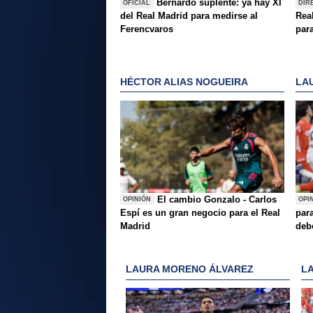
Bernardo suplente: ya hay XI
OFICIAL
DIR
del Real Madrid para medirse al
Rea
Ferencvaros
para
HÉCTOR ALIAS NOGUEIRA
LA
El cambio Gonzalo - Carlos
OPINIÓN
OPI
Espí es un gran negocio para el Real
para
Madrid
deb
LAURA MORENO ÁLVAREZ
L