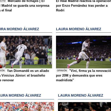
Mercado de fichajes | El
El Real Madrid reactiva la operació
ECTO
l Madrid se guarda una sorpresa
por Enzo Fernández tras perder a
 el final
Rodri
URA MORENO ÁLVAREZ
LAURA MORENO ÁLVAREZ
Yan Diomandé es un aliado
"Vini, firma ya la renovaci
NIÓN
OPINIÓN
 Vinicius Júnior: el brasileño
por 20M y demuestra que eres
e renovar
madridista"
AURA MORENO ÁLVAREZ
LAURA MORENO ÁLVAREZ