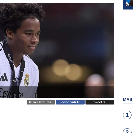
MÁS
ver lecturas
condividi
tweet
1
2