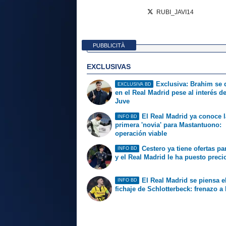
RUBI_JAVI14
PUBBLICITÀ
EXCLUSIVAS
Exclusiva: Brahim se
EXCLUSIVA BD
en el Real Madrid pese al interés de
Juve
El Real Madrid ya conoce l
INFO BD
primera 'novia' para Mastantuono:
operación viable
Cestero ya tiene ofertas par
INFO BD
y el Real Madrid le ha puesto preci
El Real Madrid se piensa e
INFO BD
fichaje de Schlotterbeck: frenazo a 