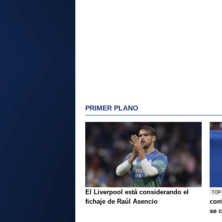
PRIMER PLANO
El Liverpool está considerando el
TOP
fichaje de Raúl Asencio
conf
se c