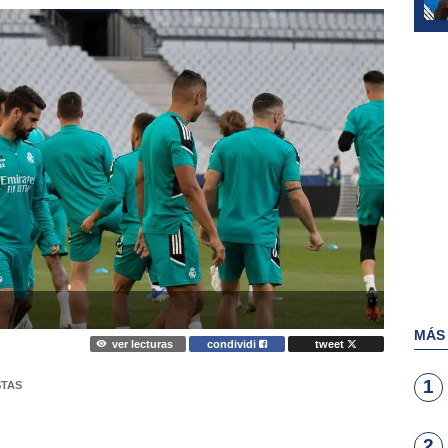
MÁS
ver lecturas
condividi
tweet
1
STAS
2