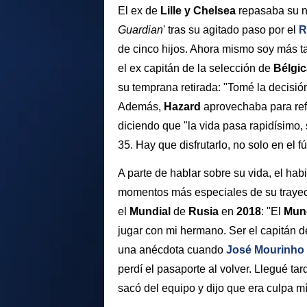
El ex de
Lille y Chelsea
repasaba su nu
Guardian
' tras su agitado paso por el
R
de cinco hijos. Ahora mismo soy más ta
el ex capitán de la selección de
Bélgic
su temprana retirada: "Tomé la decisión 
Además,
Hazard
aprovechaba para refl
diciendo que "la vida pasa rapidísimo, 
35. Hay que disfrutarlo, no solo en el f
A parte de hablar sobre su vida, el habi
momentos más especiales de su trayect
el
Mundial
de
Rusia
en
2018
: "El
Mund
jugar con mi hermano. Ser el capitán de
una anécdota cuando
José Mourinho
perdí el pasaporte al volver. Llegué ta
sacó del equipo y dijo que era culpa m