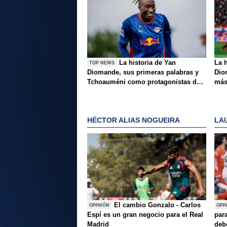
La historia de Yan
La 
TOP NEWS
Diomande, sus primeras palabras y
Dio
Tchoauméni como protagonistas de
más
la tarde
HÉCTOR ALIAS NOGUEIRA
LA
El cambio Gonzalo - Carlos
OPINIÓN
OPI
Espí es un gran negocio para el Real
para
Madrid
deb