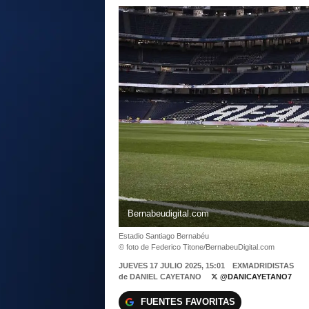
Bernabeudigital.com
Estadio Santiago Bernabéu
© foto de Federico Titone/BernabeuDigital.com
JUEVES 17 JULIO 2025, 15:01
EXMADRIDISTAS
de
DANIEL CAYETANO
@DANICAYETANO7
FUENTES FAVORITAS