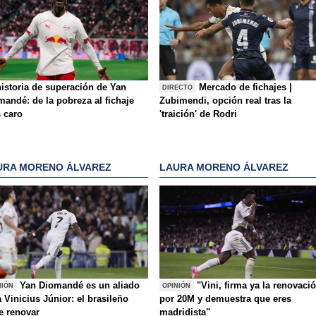
historia de superación de Yan
Mercado de fichajes |
DIRECTO
mandé: de la pobreza al fichaje
Zubimendi, opción real tras la
 caro
'traición' de Rodri
URA MORENO ÁLVAREZ
LAURA MORENO ÁLVAREZ
Yan Diomandé es un aliado
"Vini, firma ya la renovaci
NIÓN
OPINIÓN
 Vinicius Júnior: el brasileño
por 20M y demuestra que eres
e renovar
madridista"