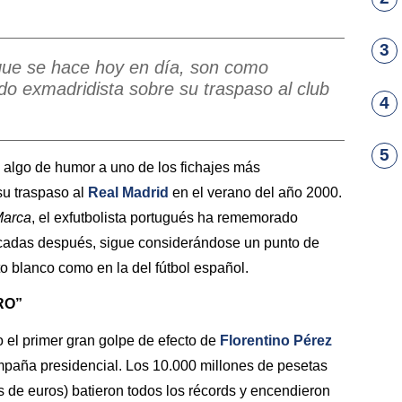
3
que se hace hoy en día, son como
o exmadridista sobre su traspaso al club
4
5
 algo de humor a uno de los fichajes más
 su traspaso al
Real Madrid
en el verano del año 2000.
arca
, el exfutbolista portugués ha rememorado
cadas después, sigue considerándose un punto de
nto blanco como en la del fútbol español.
RO”
 el primer gran golpe de efecto de
Florentino Pérez
mpaña presidencial. Los 10.000 millones de pesetas
s de euros) batieron todos los récords y encendieron