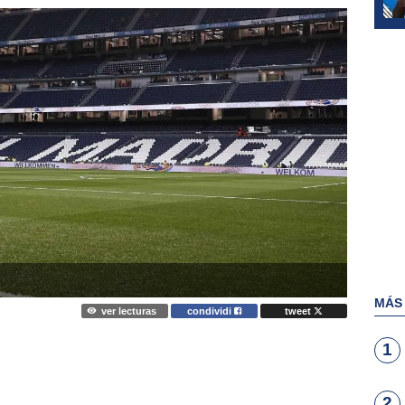
MÁS
ver lecturas
condividi
tweet
1
2