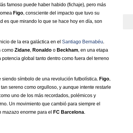
Más famoso puede haber habido (fichaje), pero más
 bromea
Figo
, consciente del impacto que tuvo su
ad es que mirando lo que se hace hoy en día, son
nicio de la era galáctica en el
Santiago Bernabéu
.
os como
Zidane
,
Ronaldo
o
Beckham
, en una etapa
potencia global tanto dentro como fuera del terreno
 siendo símbolo de una revolución futbolística.
Figo
,
 tan sereno como orgulloso, y aunque intente restarle
 como uno de los más recordados, polémicos y
derno. Un movimiento que cambió para siempre el
un mazazo enorme para el
FC Barcelona
.