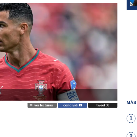
MÁS
ver lecturas
condividi
tweet
1
2