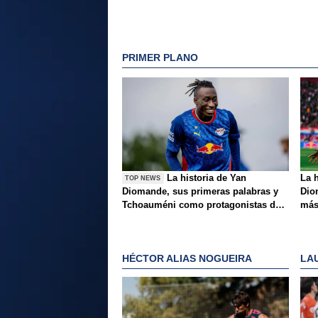
PRIMER PLANO
La historia de Yan
La 
TOP NEWS
Diomande, sus primeras palabras y
Dio
Tchoauméni como protagonistas de
más
la tarde
HÉCTOR ALIAS NOGUEIRA
LA