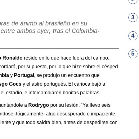
3
ras de ánimo al brasileño en su
entre ambos ayer, tras el Colombia-
4
5
o Ronaldo
reside en lo que hace fuera del campo,
cordará, por supuesto, por lo que hizo sobre el césped.
mbia
y
Portugal
, se produjo un encuentro que
ygo Goes
y el astro portugués. El carioca bajó a
n el estadio, e intercambiaron bonitas palabras.
guntándole a
Rodrygo
por su lesión. “Ya llevo seis
ándose -lógicamente- algo desesperado e impaciente.
ciente y que todo saldrá bien, antes de despedirse con