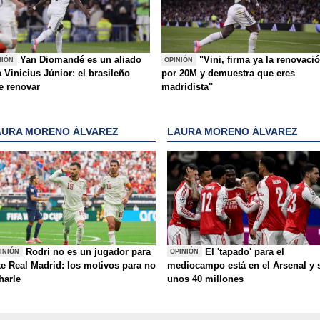
Yan Diomandé es un aliado
"Vini, firma ya la renovaci
NIÓN
OPINIÓN
 Vinicius Júnior: el brasileño
por 20M y demuestra que eres
e renovar
madridista"
AURA MORENO ÁLVAREZ
LAURA MORENO ÁLVAREZ
Rodri no es un jugador para
El 'tapado' para el
INIÓN
OPINIÓN
te Real Madrid: los motivos para no
mediocampo está en el Arsenal y 
charle
unos 40 millones