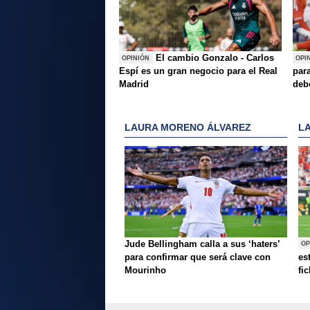
El cambio Gonzalo - Carlos
OPINIÓN
OPI
Espí es un gran negocio para el Real
para
Madrid
deb
LAURA MORENO ÁLVAREZ
L
Jude Bellingham calla a sus ‘haters’
OP
para confirmar que será clave con
es
Mourinho
fi