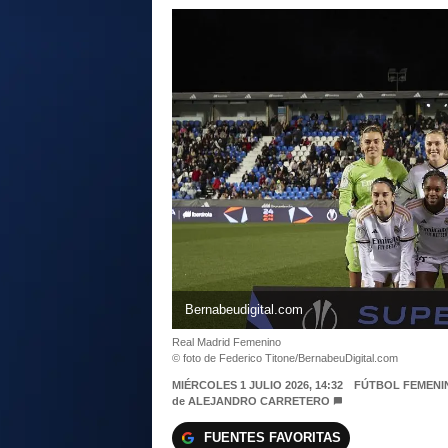
Bernabeudigital.com
Real Madrid Femenino
© foto de Federico Titone/BernabeuDigital.com
MIÉRCOLES 1 JULIO 2026, 14:32
FÚTBOL FEMENI
de
ALEJANDRO CARRETERO
FUENTES FAVORITAS