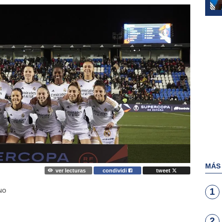
MÁS
ver lecturas
condividi
tweet
1
NO
2