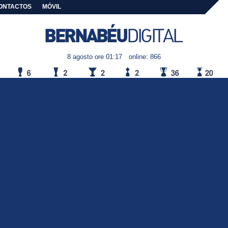
ONTACTOS
MÓVIL
8 agosto ore 01:17
online: 866