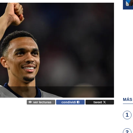
MÁS
ver lecturas
condividi
tweet
1
2