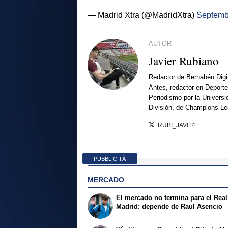
— Madrid Xtra (@MadridXtra)
Septemb
AUTOR
Javier Rubiano
Redactor de Bernabéu Digi
Antes, redactor en Deporte
Periodismo por la Univers
División, de Champions L
RUBI_JAVI14
PUBBLICITÀ
MERCADO
El mercado no termina para el Real
Madrid: depende de Raul Asencio