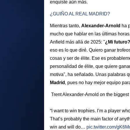
enquiste aún más.
¿GUIÑO AL REAL MADRID?
Mientras tanto,
Alexander-Arnold
ha p
mucho que hablar en las últimas horas
Anfield más allá de 2025: "
¿Mi futuro
eso es lo que diré. Quiero ganar trofe
cosas y ser de élite. Ese es probableme
personalidad de élite, que quiere ganar
motiva", ha señalado. Unas palabras q
Madrid
, pues no hay mejor equipo par
️ Trent Alexander-Arnold on the biggest 
“I want to win trophies. I’m a player wh
That’s probably the main factor of anyth
win and will do…
pic.twitter.com/gK