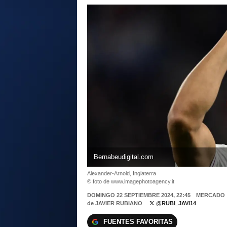
Bernabeudigital.com
Alexander-Arnold, Inglaterra
© foto de www.imagephotoagency.it
DOMINGO 22 SEPTIEMBRE 2024, 22:45
MERCADO
de
JAVIER RUBIANO
@RUBI_JAVI14
FUENTES FAVORITAS