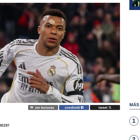
MÁS
ver lecturas
condividi
tweet
1
EZ87
2