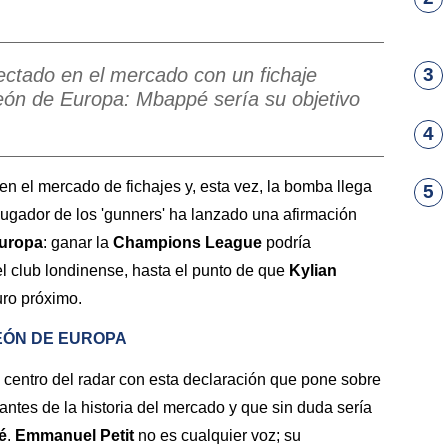
ectado en el mercado con un fichaje
3
peón de Europa: Mbappé sería su objetivo
4
n el mercado de fichajes y, esta vez, la bomba llega
5
 jugador de los 'gunners' ha lanzado una afirmación
uropa
: ganar la
Champions League
podría
el club londinense, hasta el punto de que
Kylian
uro próximo.
EÓN DE EUROPA
 centro del radar con esta declaración que pone sobre
antes de la historia del mercado y que sin duda sería
é
.
Emmanuel Petit
no es cualquier voz; su