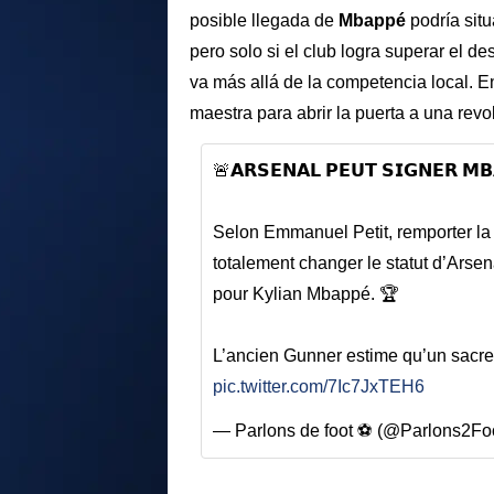
posible llegada de
Mbappé
podría situ
pero solo si el club logra superar el d
va más allá de la competencia local. En 
maestra para abrir la puerta a una revo
🚨𝗔𝗥𝗦𝗘𝗡𝗔𝗟 𝗣𝗘𝗨𝗧 𝗦𝗜𝗚𝗡𝗘𝗥 𝗠𝗕
Selon Emmanuel Petit, remporter la
totalement changer le statut d’Arsena
pour Kylian Mbappé. 🏆
L’ancien Gunner estime qu’un sacre
pic.twitter.com/7Ic7JxTEH6
— Parlons de foot ⚽ (@Parlons2Fo