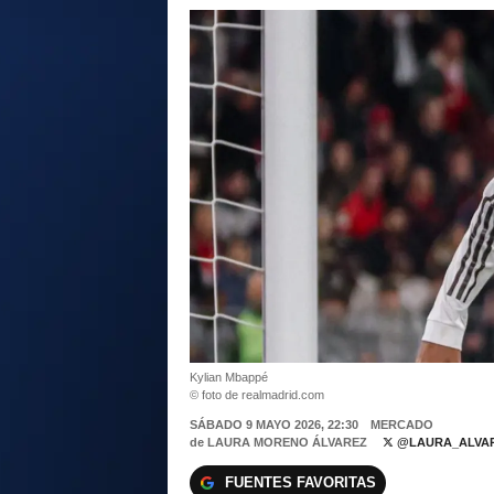
Kylian Mbappé
© foto de realmadrid.com
SÁBADO 9 MAYO 2026, 22:30
MERCADO
de
LAURA MORENO ÁLVAREZ
@LAURA_ALVAR
FUENTES FAVORITAS