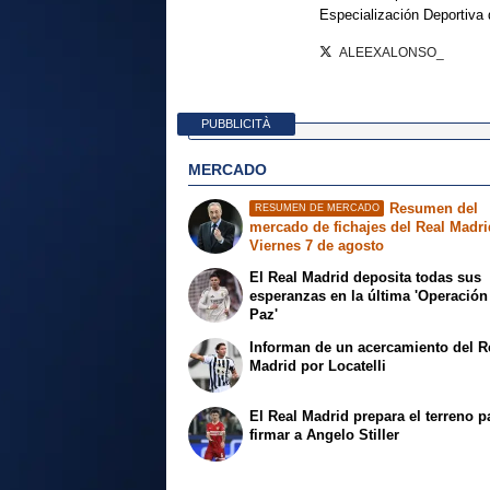
Especialización Deportiva
ALEEXALONSO_
PUBBLICITÀ
MERCADO
Resumen del
RESUMEN DE MERCADO
mercado de fichajes del Real Madri
Viernes 7 de agosto
El Real Madrid deposita todas sus
esperanzas en la última 'Operación
Paz'
Informan de un acercamiento del R
Madrid por Locatelli
El Real Madrid prepara el terreno p
firmar a Angelo Stiller