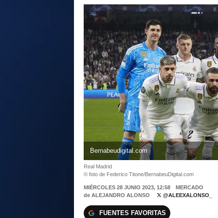
Bernabeudigital.com
Real Madrid
© foto de Federico Titone/BernabeuDigital.com
MIÉRCOLES 28 JUNIO 2023, 12:58
MERCADO
de
ALEJANDRO ALONSO
@ALEEXALONSO_
FUENTES FAVORITAS