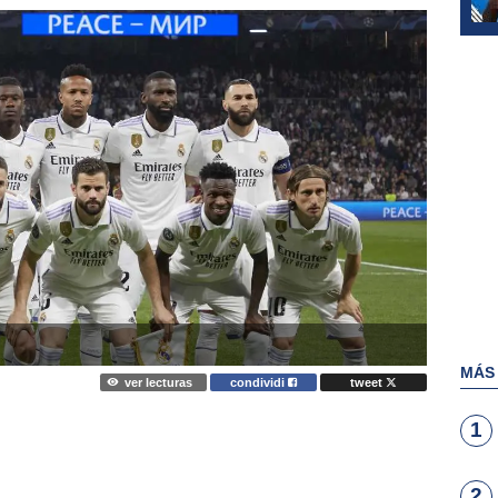
MÁS
ver lecturas
condividi
tweet
1
2