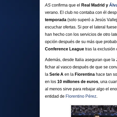
AS
confirma que el
Real Madrid y
Álv
verano. El club no contaba con él desp
temporada
(solo superó a Jesús Vallej
escuchar ofertas. Si por el lateral fuese
han hecho con los servicios de otro late
opción después de su más que probable
Conference League
tras la exclusión
Además, desde Italia aseguran que la
fichar al vasco después de que se convi
la
Serie A
en la
Fiorentina
hace tan so
en los
10 millones de euros
, una cuan
al menos sirve para rebajar algo el en
entidad de
Florentino Pérez
.