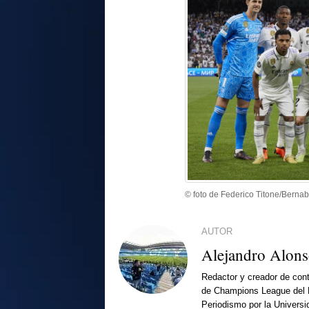
© foto de Federico Titone/Berna
AUTOR
Alejandro Alon
Redactor y creador de cont
de Champions League del 
Periodismo por la Universi