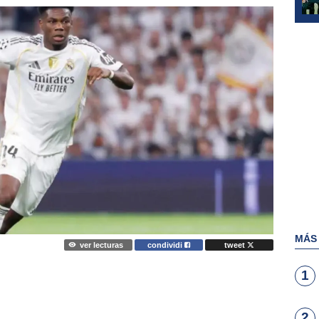
MÁS
ver lecturas
condividi
tweet
1
2