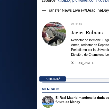
(Source:
@BILD
)
pic.twitter.com/KoV
— Transfer News Live (@DeadlineDay
AUTOR
Javier Rubiano
Redactor de Bernabéu Digi
Antes, redactor en Deporte
Periodismo por la Univers
División, de Champions L
RUBI_JAVI14
PUBBLICITÀ
MERCADO
El Real Madrid mantiene la duda co
futuro de Mendy