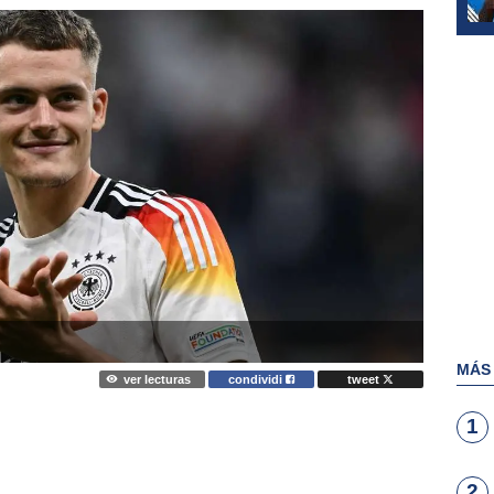
MÁS
ver lecturas
condividi
tweet
1
2