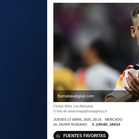
Bernabeudigital.com
Florian Wirtz con Alemania
© foto de www.imagephotoagency.it
JUEVES 17 ABRIL 2025, 20:15
MERCADO
de
JAVIER RUBIANO
@RUBI_JAVI14
FUENTES FAVORITAS