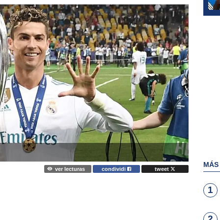
MÁS
ver lecturas
condividi
tweet
1
2