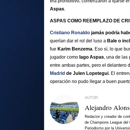
era prohibitivo, comenzaron a fijarse e
Aspas
.
ASPAS COMO REEMPLAZO DE CRI
Cristiano Ronaldo
jamás podría haber
querían dar el rol del luso a
Bale o in
fue
Karim Benzema
. Eso sí, lo que b
jugador como
Iago Aspas
, una de las
entre ambas partes, pero el delantero 
Madrid
de Julen Lopetegui
. El entre
operación no pudo llegar a buen puerto
AUTOR
Alejandro Alon
Redactor y creador de cont
de Champions League del 
Periodismo por la Universi