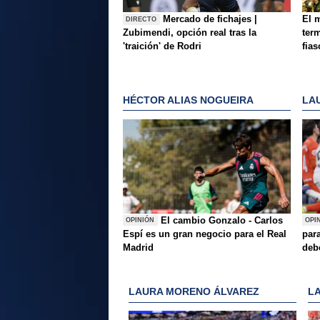
Mercado de fichajes |
El 
DIRECTO
Zubimendi, opción real tras la
ter
'traición' de Rodri
fia
HÉCTOR ALIAS NOGUEIRA
LA
El cambio Gonzalo - Carlos
OPINIÓN
OPI
Espí es un gran negocio para el Real
para
Madrid
deb
LAURA MORENO ÁLVAREZ
L