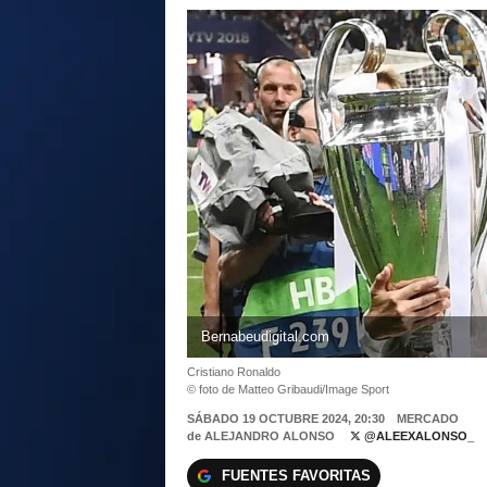
Bernabeudigital.com
Cristiano Ronaldo
© foto de Matteo Gribaudi/Image Sport
SÁBADO 19 OCTUBRE 2024, 20:30
MERCADO
de
ALEJANDRO ALONSO
@ALEEXALONSO_
FUENTES FAVORITAS