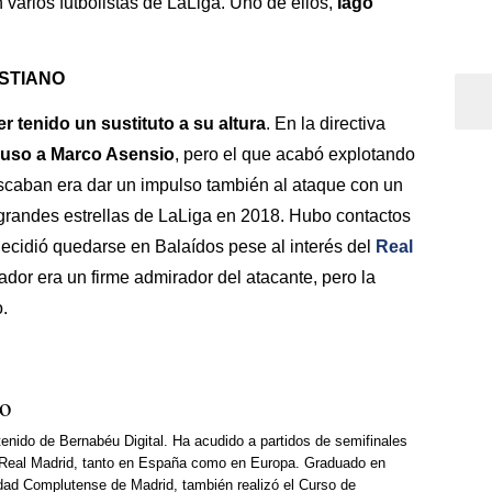
n varios futbolistas de LaLiga. Uno de ellos,
Iago
STIANO
 tenido un sustituto a su altura
. En la directiva
cluso a Marco Asensio
, pero el que acabó explotando
uscaban era dar un impulso también al ataque con un
 grandes estrellas de LaLiga en 2018. Hubo contactos
decidió quedarse en Balaídos pese al interés del
Real
nador era un firme admirador del atacante, pero la
.
so
enido de Bernabéu Digital. Ha acudido a partidos de semifinales
Real Madrid, tanto en España como en Europa. Graduado en
dad Complutense de Madrid, también realizó el Curso de